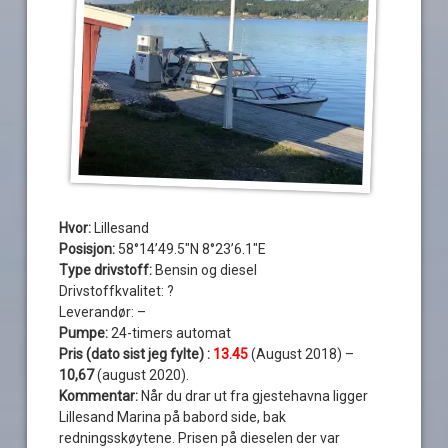
Hvor:
Lillesand
Posisjon:
58°14’49.5″N 8°23’6.1″E
Type drivstoff:
Bensin og diesel
Drivstoffkvalitet: ?
Leverandør: –
Pumpe:
24-timers automat
Pris (dato sist jeg fylte) :
13.45
(August 2018) –
10,67
(august 2020).
Kommentar:
Når du drar ut fra gjestehavna ligger
Lillesand Marina på babord side, bak
redningsskøytene. Prisen på dieselen der var