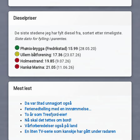
Dieselpriser
De siste stedene jeg har fylt diesel fra, sortert etter rimeligste.
Siste dato for fylling i parentes.
Phønix-brygga (Fredrikstad) 15.99
(28.05.20)
Ullern båtforening: 17.36
(23.07.26)
Holmestrand:
19.85
(9.07.26)
Hankø Marina: 21.05
(11.06.26)
Mest lest
Da var Stad unnagjort også
Ferienedtelling med en innrømmelse...
To år som Tresfjord-eier!
Nå skal det tettes om bord!
Vårforberedelser også på land
En liten TV-serie som kanskje har gått under radaren