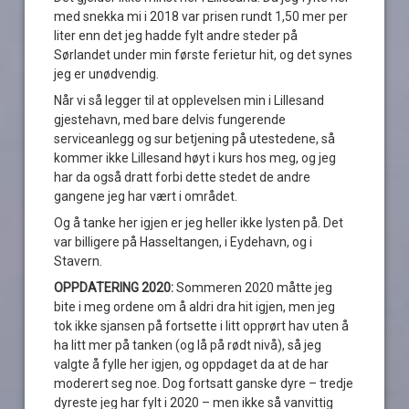
med snekka mi i 2018 var prisen rundt 1,50 mer per
liter enn det jeg hadde fylt andre steder på
Sørlandet under min første ferietur hit, og det synes
jeg er unødvendig.
Når vi så legger til at opplevelsen min i Lillesand
gjestehavn, med bare delvis fungerende
serviceanlegg og sur betjening på utestedene, så
kommer ikke Lillesand høyt i kurs hos meg, og jeg
har da også dratt forbi dette stedet de andre
gangene jeg har vært i området.
Og å tanke her igjen er jeg heller ikke lysten på. Det
var billigere på Hasseltangen, i Eydehavn, og i
Stavern.
OPPDATERING 2020:
Sommeren 2020 måtte jeg
bite i meg ordene om å aldri dra hit igjen, men jeg
tok ikke sjansen på fortsette i litt opprørt hav uten å
ha litt mer på tanken (og lå på rødt nivå), så jeg
valgte å fylle her igjen, og oppdaget da at de har
moderert seg noe. Dog fortsatt ganske dyre – tredje
dyreste jeg har fylt i 2020 – men ikke så vanvittig