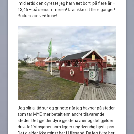
imidlertid den dyreste jeg har vært borti på flere år –
13,45 – på sensommeren! Drar ikke dit flere ganger!
Brukes kun ved krise!
Jeg blir alltid sur og grinete når jeg havner på steder
som tar MYE mer betalt enn andre tilsvarende
steder. Det gjelder dyre gjestehavner og det gjelder
drivstoffstasjoner som ligger unødvendig høyt i pris.
Det gjelder ikke minst her i Lillesand. Da jeg fylte her