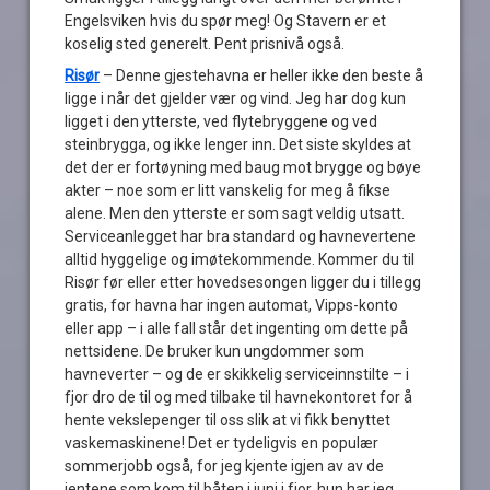
Engelsviken hvis du spør meg! Og Stavern er et
koselig sted generelt. Pent prisnivå også.
Risør
– Denne gjestehavna er heller ikke den beste å
ligge i når det gjelder vær og vind. Jeg har dog kun
ligget i den ytterste, ved flytebryggene og ved
steinbrygga, og ikke lenger inn. Det siste skyldes at
det der er fortøyning med baug mot brygge og bøye
akter – noe som er litt vanskelig for meg å fikse
alene. Men den ytterste er som sagt veldig utsatt.
Serviceanlegget har bra standard og havnevertene
alltid hyggelige og imøtekommende. Kommer du til
Risør før eller etter hovedsesongen ligger du i tillegg
gratis, for havna har ingen automat, Vipps-konto
eller app – i alle fall står det ingenting om dette på
nettsidene. De bruker kun ungdommer som
havneverter – og de er skikkelig serviceinnstilte – i
fjor dro de til og med tilbake til havnekontoret for å
hente vekslepenger til oss slik at vi fikk benyttet
vaskemaskinene! Det er tydeligvis en populær
sommerjobb også, for jeg kjente igjen av av de
jentene som kom til båten i juni i fjor, hun har jeg