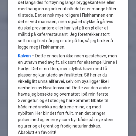
det langsides fortøyning langs bryggekantene eller
med baug inn og anker ut når det er er mange båter
til stede. Det er nok mye roligere i Fiskhamnen enn
det er ved marinaen, men også et stykke å gå hvis
du skal proviantere eller har lyst på en øl eller et
måltid på kafe/restaurant. Jeg foretrekker stort
sett ro og fred når jeg er ute på tur, så jeg bruker å
legge meg i Fiskhamnen.
Kalvön
– Dette er nesten ikke noen gjestehavn, men
en uthavn med avgift, slik som for eksempel Urene i
Portør. Det er en liten, men idyllisk havn med få
plasser og kun utedo av fasiliteter. Så her er du
virkelig litt unna allfarvei, selv om øya ligger like i
nærheten av Havstenssund. Dette var den andre
havna jeg besøkte og overnattet i på min første
Sverigetur, og et sted jeg har kommet tilbake til
både med snekka og døtrene mine, og med
nybåten. Her blir det fort fullt, men det bringer
pulsen ned og er en øy som byr både på mye stein
og urer og et grønt og frodig naturlandskap.
Absolutt en favoritt!