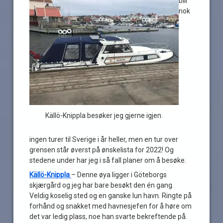
blir
nok
Källö-Knippla besøker jeg gjerne igjen.
ingen turer til Sverige i år heller, men en tur over
grensen står øverst på ønskelista for 2022! Og
stedene under har jeg i så fall planer om å besøke.
Källö-Knippla
– Denne øya ligger i Göteborgs
skjærgård og jeg har bare besøkt den én gang.
Veldig koselig sted og en ganske lun havn. Ringte på
forhånd og snakket med havnesjefen for å høre om
det var ledig plass, noe han svarte bekreftende på.