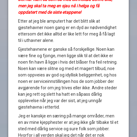
men jeg skal ta meg en sjau nå i helga og få
oppdatert med de siste etappene!
Etter at jeg ble amputert har det blitt slik at
gjestehavner noen gang er en dyd av nødvendighet
ettersom det ikke alltid er like lett for meg å få lagt
til i uthavner alene.
Gjestehavnene er ganske så forskjellige. Noen kan
være fine og fjonge, men ligge slik til at det ikke er
noen fin havn å ligge i hvis det blåser fra feil retning.
Noen kan være slitne og med et magert tilbud, noe
som oppveies av god og idyllisk beliggenhet, og hos
noen er serviceinnstillingen hos de som jobber der
avgjørende for om jeg trives eller ikke. Andre steder
kan jeg rett og slett ha hatt en såpass dårlig
opplevelse når jeg var der sist, at jeg unngår
gjestehavna i ettertid.
Jeg er kanskje en særing på mange områder, men
en av mine kjepphester er at jeg ikke går tilbake til et
sted med dårlig service og sure folk som jobber.
Hvorfor i all verden skal jeg det når det er nok