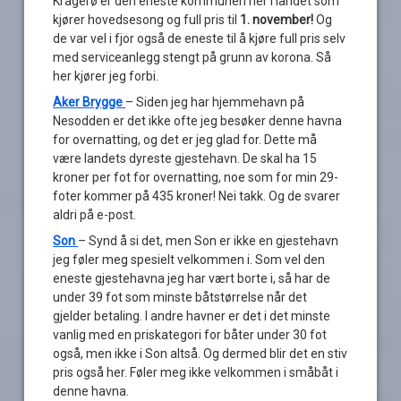
Kragerø er den eneste kommunen her i landet som
kjører hovedsesong og full pris til
1. november!
Og
de var vel i fjor også de eneste til å kjøre full pris selv
med serviceanlegg stengt på grunn av korona. Så
her kjører jeg forbi.
Aker Brygge
– Siden jeg har hjemmehavn på
Nesodden er det ikke ofte jeg besøker denne havna
for overnatting, og det er jeg glad for. Dette må
være landets dyreste gjestehavn. De skal ha 15
kroner per fot for overnatting, noe som for min 29-
foter kommer på 435 kroner! Nei takk. Og de svarer
aldri på e-post.
Son
– Synd å si det, men Son er ikke en gjestehavn
jeg føler meg spesielt velkommen i. Som vel den
eneste gjestehavna jeg har vært borte i, så har de
under 39 fot som minste båtstørrelse når det
gjelder betaling. I andre havner er det i det minste
vanlig med en priskategori for båter under 30 fot
også, men ikke i Son altså. Og dermed blir det en stiv
pris også her. Føler meg ikke velkommen i småbåt i
denne havna.