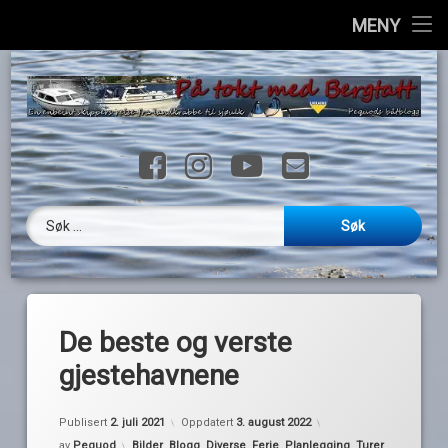
Hjem
MENY
H
Info
til
i
Havner
Facebook
Instagram
YouTube
E-post
Ressurser
Loggbok
Søk etter:
Videoer
Galleri
De beste og verste
Kontakt
gjestehavnene
English
Publisert
2. juli 2021
Oppdatert
3. august 2022
Kategorier:
av
Pequod
Bilder
,
Blogg
,
Diverse
,
Ferie
,
Planlegging
,
Turer