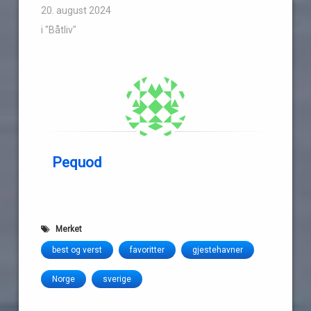
20. august 2024
i "Båtliv"
Pequod
Merket
best og verst
favoritter
gjestehavner
Norge
sverige