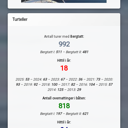
Turteller
Antall turer med
Bergtatt:
992
Bergtatt I:
511
– Bergtatt II:
481
Hittil i år:
18
2025:
53
– 2024:
63
– 2023:
67
– 2022:
36
– 2021:
73
– 2020:
93
– 2019:
92
– 2018:
100
– 2017:
82
– 2016:
104
– 2015:
57
2014:
125
– 2013:
29
Antall overnattinger i båten:
818
Bergtatt I:
197
– Bergtatt II:
621
Hittil i år: