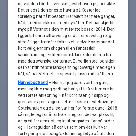
og var den første svenske gjestehavna jeg besøkte.
Det er også den eneste havna på Koster jeg
foreløpig har fått besøkt. Har vært her flere ganger,
både med snekka og med nybåten. Det har skjedd
mye på Vettnet siden mitt første besøk i 2014. Den
ligger litt unna allfarvei og er derfor et veldig rolig
sted å ligge framfor folkelivet i selve Kostersundet.
Kort vei gjennom skogen til en fantastisk
sandstrand og en liten rustikk kiosk der du må ha
med deg svenske kontanter. Et herlig sted, og siden
det var min første landkjenning i Sverige med egen
båt, så har Vettnet en spesiell plass i mitt båthjerte.
Hunnebostrand
– Her har jeg bare vært én gang,
men jeg likte meg godt og har lyst til å returnere hit
ved første anledning – når koronaen gir slipp og
grensene åpnes igjen. Dette er siste gjestehavn før
Sotekanalen og da jeg var her for første gang i 2018
så ringte jeg for å forhøre meg om det var plass til,
og greit for dem, at jeg la til langsides. For på bilder
og i Havneguiden så det ut som om det kun var
fortøyning med baug/akter inn og bøye på utsiden.