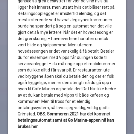
ganske så greit beskyttet for vær og vind hvis du
ligger helt innerst, men utsatt hvis det blåser rett på.
Betalingsopplegget er imidlertid elendig, og det
mest irriterende ved havna! Jeg synes kommunen
burde ha spandert på seg en automat her, det ville
gjort det så mye lettere! Når det er hovedsesong er
det grei skuring – havnevertene har uten unntak
vært blide og hjelpsomme. Men utenom
hovedsesongen er det vanskelig å få betalt. Betaler
du for eksempel med Vipps får du ingen kode til
serviceanlegget – du må ringe opp et mobilnummer
som du ikke alltid får svar på. Er restauranten ute
ved bryggene åpen skal du betale der, og der er folk
også hyggelige, men er den stengt må du gå opp i
byen til Cafe Munch og betale der! Det blir ikke bedre
av at du kan betale med Vipps til både kafeen og
kommunen! Men til tross for et elendig
betalingssystem, så trives jeg veldig, veldig godt i
Grimstad.
OBS: Sommeren 2021 har det kommet
betalingsautomat samt at Go Marina-appen nå kan
brukes her.