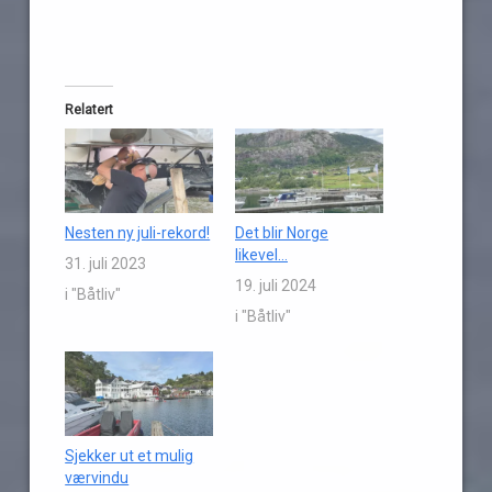
Relatert
Nesten ny juli-rekord!
Det blir Norge
likevel…
31. juli 2023
19. juli 2024
i "Båtliv"
i "Båtliv"
Sjekker ut et mulig
værvindu