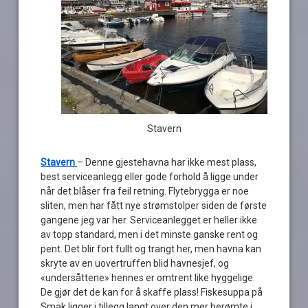
Stavern
Stavern
– Denne gjestehavna har ikke mest plass,
best serviceanlegg eller gode forhold å ligge under
når det blåser fra feil retning. Flytebrygga er noe
sliten, men har fått nye strømstolper siden de første
gangene jeg var her. Serviceanlegget er heller ikke
av topp standard, men i det minste ganske rent og
pent. Det blir fort fullt og trangt her, men havna kan
skryte av en uovertruffen blid havnesjef, og
«undersåttene» hennes er omtrent like hyggelige.
De gjør det de kan for å skaffe plass! Fiskesuppa på
Smak ligger i tillegg langt over den mer berømte i