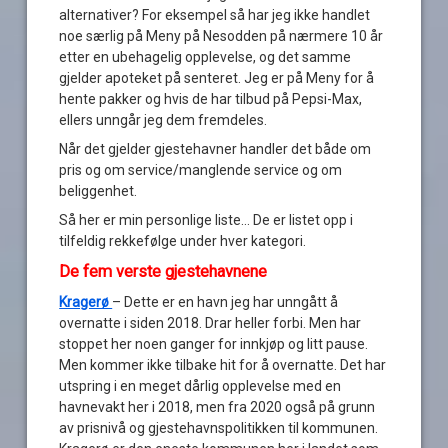
alternativer? For eksempel så har jeg ikke handlet
noe særlig på Meny på Nesodden på nærmere 10 år
etter en ubehagelig opplevelse, og det samme
gjelder apoteket på senteret. Jeg er på Meny for å
hente pakker og hvis de har tilbud på Pepsi-Max,
ellers unngår jeg dem fremdeles.
Når det gjelder gjestehavner handler det både om
pris og om service/manglende service og om
beliggenhet.
Så her er min personlige liste… De er listet opp i
tilfeldig rekkefølge under hver kategori.
De fem verste gjestehavnene
Kragerø
– Dette er en havn jeg har unngått å
overnatte i siden 2018. Drar heller forbi. Men har
stoppet her noen ganger for innkjøp og litt pause.
Men kommer ikke tilbake hit for å overnatte. Det har
utspring i en meget dårlig opplevelse med en
havnevakt her i 2018, men fra 2020 også på grunn
av prisnivå og gjestehavnspolitikken til kommunen.