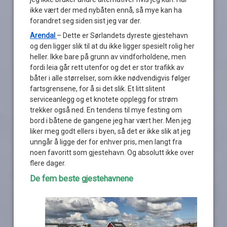
ikke vært der med nybåten ennå, så mye kan ha
forandret seg siden sist jeg var der.
Arendal
– Dette er Sørlandets dyreste gjestehavn
og den ligger slik til at du ikke ligger spesielt rolig her
heller. Ikke bare på grunn av vindforholdene, men
fordi leia går rett utenfor og det er stor trafikk av
båter i alle størrelser, som ikke nødvendigvis følger
fartsgrensene, for å si det slik. Et litt slitent
serviceanlegg og et knotete opplegg for strøm
trekker også ned. En tendens til mye festing om
bord i båtene de gangene jeg har vært her. Men jeg
liker meg godt ellers i byen, så det er ikke slik at jeg
unngår å ligge der for enhver pris, men langt fra
noen favoritt som gjestehavn. Og absolutt ikke over
flere dager.
De fem beste gjestehavnene