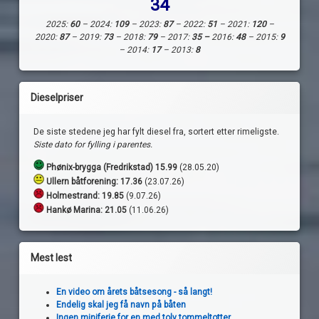
34
2025:
60
– 2024:
109
– 2023:
87
– 2022:
51
– 2021:
120
–
2020:
87
– 2019:
73
– 2018:
79
– 2017:
35 –
2016:
48
– 2015:
9
– 2014:
17
– 2013:
8
Dieselpriser
De siste stedene jeg har fylt diesel fra, sortert etter rimeligste.
Siste dato for fylling i parentes.
Phønix-brygga (Fredrikstad) 15.99
(28.05.20)
Ullern båtforening: 17.36
(23.07.26)
Holmestrand:
19.85
(9.07.26)
Hankø Marina: 21.05
(11.06.26)
Mest lest
En video om årets båtsesong - så langt!
Endelig skal jeg få navn på båten
Ingen miniferie for en med tolv tommeltotter