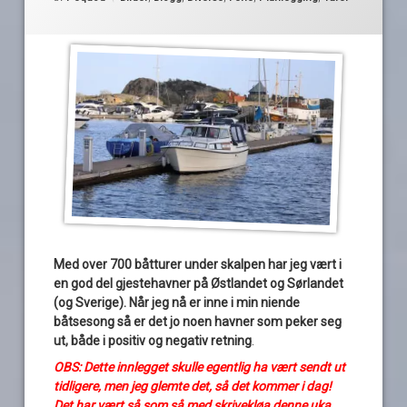
Med over 700 båtturer under skalpen har jeg vært i
en god del gjestehavner på Østlandet og Sørlandet
(og Sverige). Når jeg nå er inne i min niende
båtsesong så er det jo noen havner som peker seg
ut, både i positiv og negativ retning
.
OBS: Dette innlegget skulle egentlig ha vært sendt ut
tidligere, men jeg glemte det, så det kommer i dag!
Det har vært så som så med skrivekløa denne uka,