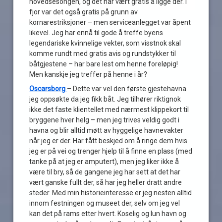
hovedsesongen, og det har vært gratis å ligge der. I
fjor var det også gratis på grunn av
kornarestriksjoner – men serviceanlegget var åpent
likevel. Jeg har ennå til gode å treffe byens
legendariske kvinnelige vekter, som visstnok skal
komme rundt med gratis avis og rundstykker til
båtgjestene – har bare lest om henne foreløpig!
Men kanskje jeg treffer på henne i år?
Oscarsborg
– Dette var vel den første gjestehavna
jeg oppsøkte da jeg fikk båt. Jeg tilhører riktignok
ikke det faste klientellet med nærmest klippekort til
bryggene hver helg – men jeg trives veldig godt i
havna og blir alltid møtt av hyggelige havnevakter
når jeg er der. Har fått beskjed om å ringe dem hvis
jeg er på vei og trenger hjelp til å finne en plass (med
tanke på at jeg er amputert), men jeg liker ikke å
være til bry, så de gangene jeg har sett at det har
vært ganske fullt der, så har jeg heller dratt andre
steder. Med min historieinteresse er jeg nesten alltid
innom festningen og museet der, selv om jeg vel
kan det på rams etter hvert. Koselig og lun havn og