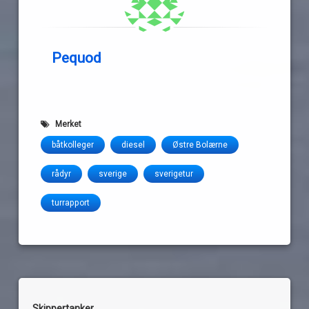
Pequod
Merket
båtkolleger
diesel
Østre Bolærne
rådyr
sverige
sverigetur
turrapport
Skippertanker