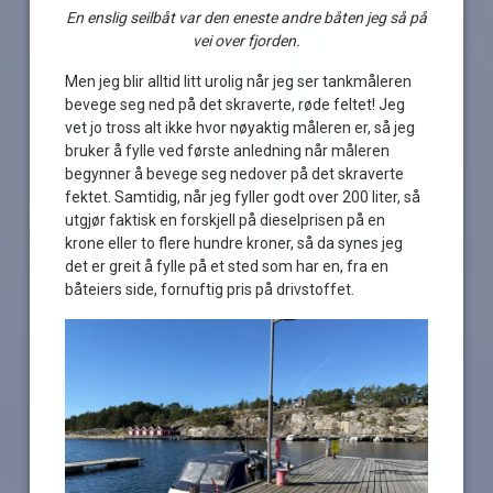
En enslig seilbåt var den eneste andre båten jeg så på
vei over fjorden.
Men jeg blir alltid litt urolig når jeg ser tankmåleren
bevege seg ned på det skraverte, røde feltet! Jeg
vet jo tross alt ikke hvor nøyaktig måleren er, så jeg
bruker å fylle ved første anledning når måleren
begynner å bevege seg nedover på det skraverte
fektet. Samtidig, når jeg fyller godt over 200 liter, så
utgjør faktisk en forskjell på dieselprisen på en
krone eller to flere hundre kroner, så da synes jeg
det er greit å fylle på et sted som har en, fra en
båteiers side, fornuftig pris på drivstoffet.