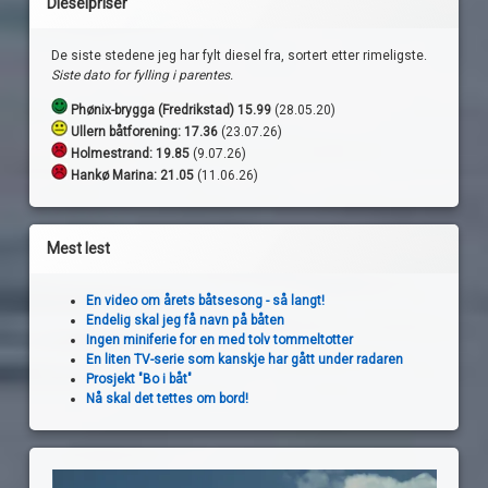
Dieselpriser
De siste stedene jeg har fylt diesel fra, sortert etter rimeligste.
Siste dato for fylling i parentes.
Phønix-brygga (Fredrikstad) 15.99
(28.05.20)
Ullern båtforening: 17.36
(23.07.26)
Holmestrand:
19.85
(9.07.26)
Hankø Marina: 21.05
(11.06.26)
Mest lest
En video om årets båtsesong - så langt!
Endelig skal jeg få navn på båten
Ingen miniferie for en med tolv tommeltotter
En liten TV-serie som kanskje har gått under radaren
Prosjekt "Bo i båt"
Nå skal det tettes om bord!