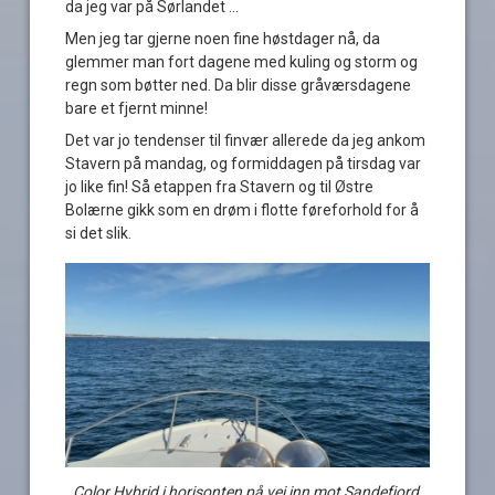
da jeg var på Sørlandet …
Men jeg tar gjerne noen fine høstdager nå, da
glemmer man fort dagene med kuling og storm og
regn som bøtter ned. Da blir disse gråværsdagene
bare et fjernt minne!
Det var jo tendenser til finvær allerede da jeg ankom
Stavern på mandag, og formiddagen på tirsdag var
jo like fin! Så etappen fra Stavern og til Østre
Bolærne gikk som en drøm i flotte føreforhold for å
si det slik.
Color Hybrid i horisonten på vei inn mot Sandefjord.