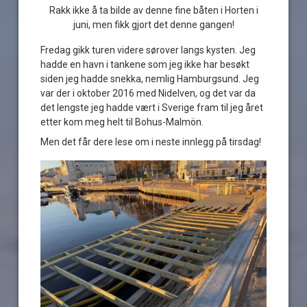
Rakk ikke å ta bilde av denne fine båten i Horten i
juni, men fikk gjort det denne gangen!
Fredag gikk turen videre sørover langs kysten. Jeg
hadde en havn i tankene som jeg ikke har besøkt
siden jeg hadde snekka, nemlig Hamburgsund. Jeg
var der i oktober 2016 med Nidelven, og det var da
det lengste jeg hadde vært i Sverige fram til jeg året
etter kom meg helt til Bohus-Malmön.
Men det får dere lese om i neste innlegg på tirsdag!