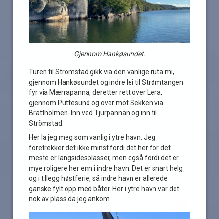
Gjennom Hankøsundet.
Turen til Strömstad gikk via den vanlige ruta mi,
gjennom Hankøsundet og indre lei til Strømtangen
fyr via Mærrapanna, deretter rett over Lera,
gjennom Puttesund og over mot Sekken via
Brattholmen. Inn ved Tjurpannan og inn til
Strömstad.
Her la jeg meg som vanlig i ytre havn. Jeg
foretrekker det ikke minst fordi det her for det
meste er langsidesplasser, men også fordi det er
mye roligere her enn i indre havn. Det er snart helg
og i tillegg høstferie, så indre havn er allerede
ganske fylt opp med båter. Her i ytre havn var det
nok av plass da jeg ankom.