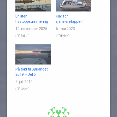
En liten
Klar for
høstoppsummering
sjarmøretappen!
14. november 2025
6. mai 2023
i "Båtliv"
i "Bilder"
På tokt til Sørlandet
2019 – Del 5
5. juli 2019
i "Bilder"