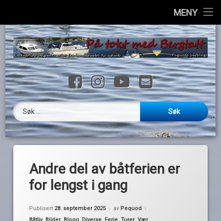
Hjem
MENY
H
Info
til
i
Havner
Facebook
Instagram
YouTube
E-post
Ressurser
Loggbok
Søk etter:
Videoer
Galleri
Andre del av båtferien er
Kontakt
for lengst i gang
English
Publisert
28. september 2025
av
Pequod
Kategorier:
Båtliv
,
Bilder
,
Blogg
,
Diverse
,
Ferie
,
Turer
,
Vær