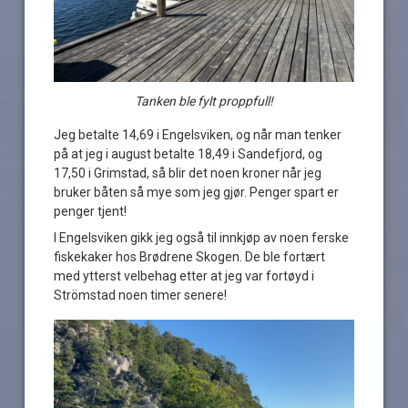
Tanken ble fylt proppfull!
Jeg betalte 14,69 i Engelsviken, og når man tenker
på at jeg i august betalte 18,49 i Sandefjord, og
17,50 i Grimstad, så blir det noen kroner når jeg
bruker båten så mye som jeg gjør. Penger spart er
penger tjent!
I Engelsviken gikk jeg også til innkjøp av noen ferske
fiskekaker hos Brødrene Skogen. De ble fortært
med ytterst velbehag etter at jeg var fortøyd i
Strömstad noen timer senere!