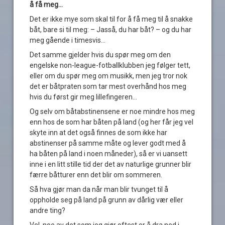
å få meg…
Det er ikke mye som skal til for å få meg til å snakke
båt, bare si til meg: – Jasså, du har båt? – og du har
meg gående i timesvis…
Det samme gjelder hvis du spør meg om den
engelske non-league-fotballklubben jeg følger tett,
eller om du spør meg om musikk, men jeg tror nok
det er båtpraten som tar mest overhånd hos meg
hvis du først gir meg lillefingeren…
Og selv om båtabstinensene er noe mindre hos meg
enn hos de som har båten på land (og her får jeg vel
skyte inn at det også finnes de som ikke har
abstinenser på samme måte og lever godt med å
ha båten på land i noen måneder), så er vi uansett
inne i en litt stille tid der det av naturlige grunner blir
færre båtturer enn det blir om sommeren.
Så hva gjør man da når man blir tvunget til å
oppholde seg på land på grunn av dårlig vær eller
andre ting?