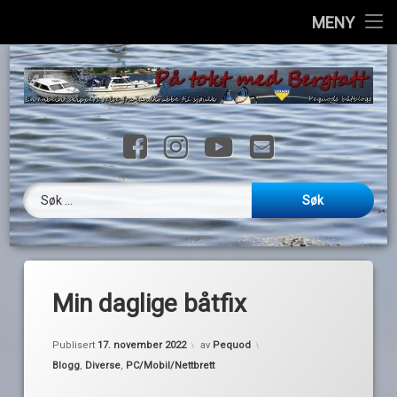
Hjem
MENY
H
Info
til
i
Havner
Facebook
Instagram
YouTube
E-post
Ressurser
Loggbok
Søk etter:
Videoer
Galleri
Min daglige båtfix
Kontakt
Publisert
17. november 2022
av
Pequod
English
Kategorier:
Blogg
,
Diverse
,
PC/Mobil/Nettbrett