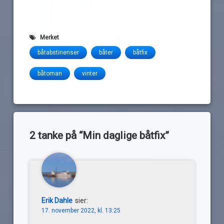
Merket
båtabstinenser
båter
båtfix
båtoman
vinter
2 tanke på “
Min daglige båtfix
”
Erik Dahle
sier:
17. november 2022, kl. 13:25