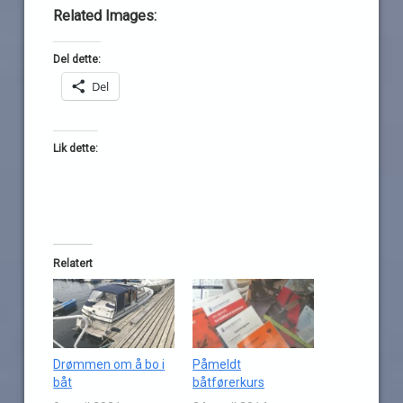
Related Images:
Del dette:
Del
Lik dette:
Relatert
Drømmen om å bo i
Påmeldt
båt
båtførerkurs