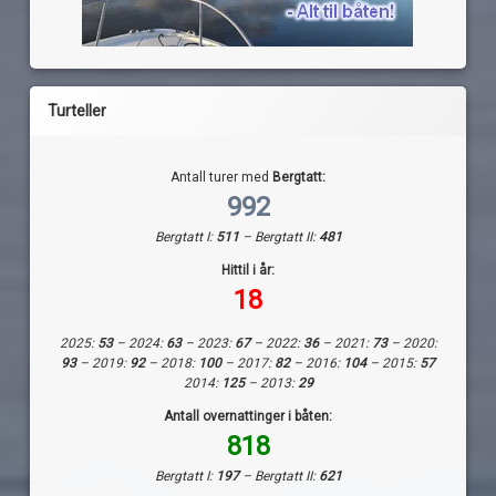
Turteller
Antall turer med
Bergtatt:
992
Bergtatt I:
511
– Bergtatt II:
481
Hittil i år:
18
2025:
53
– 2024:
63
– 2023:
67
– 2022:
36
– 2021:
73
– 2020:
93
– 2019:
92
– 2018:
100
– 2017:
82
– 2016:
104
– 2015:
57
2014:
125
– 2013:
29
Antall overnattinger i båten:
818
Bergtatt I:
197
– Bergtatt II:
621