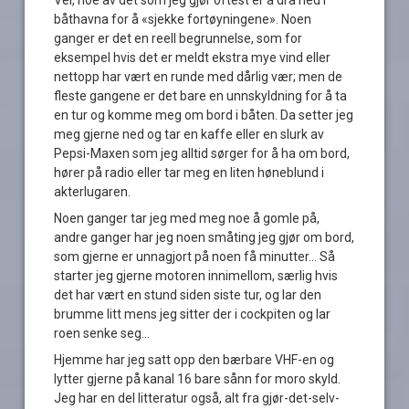
Vel, noe av det som jeg gjør oftest er å dra ned i
båthavna for å «sjekke fortøyningene». Noen
ganger er det en reell begrunnelse, som for
eksempel hvis det er meldt ekstra mye vind eller
nettopp har vært en runde med dårlig vær; men de
fleste gangene er det bare en unnskyldning for å ta
en tur og komme meg om bord i båten. Da setter jeg
meg gjerne ned og tar en kaffe eller en slurk av
Pepsi-Maxen som jeg alltid sørger for å ha om bord,
hører på radio eller tar meg en liten høneblund i
akterlugaren.
Noen ganger tar jeg med meg noe å gomle på,
andre ganger har jeg noen småting jeg gjør om bord,
som gjerne er unnagjort på noen få minutter… Så
starter jeg gjerne motoren innimellom, særlig hvis
det har vært en stund siden siste tur, og lar den
brumme litt mens jeg sitter der i cockpiten og lar
roen senke seg…
Hjemme har jeg satt opp den bærbare VHF-en og
lytter gjerne på kanal 16 bare sånn for moro skyld.
Jeg har en del litteratur også, alt fra gjør-det-selv-