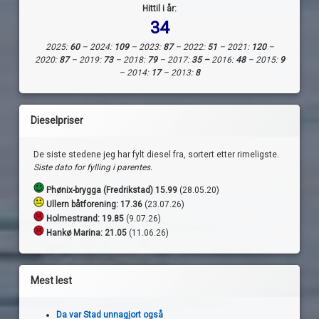
Hittil i år:
34
2025:
60
– 2024:
109
– 2023:
87
– 2022:
51
– 2021:
120
–
2020:
87
– 2019:
73
– 2018:
79
– 2017:
35 –
2016:
48
– 2015:
9
– 2014:
17
– 2013:
8
Dieselpriser
De siste stedene jeg har fylt diesel fra, sortert etter rimeligste.
Siste dato for fylling i parentes.
Phønix-brygga (Fredrikstad) 15.99
(28.05.20)
Ullern båtforening: 17.36
(23.07.26)
Holmestrand:
19.85
(9.07.26)
Hankø Marina: 21.05
(11.06.26)
Mest lest
Da var Stad unnagjort også