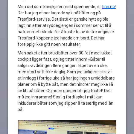
Men det som kanskje er mest spennende, er
finn.no!
Der har jeg et par lagrede søk på båter og på
Tresfjord-servise. Det siste er ganske nytt og ble
lagt inn etter at ryddegjengen i sommer ser ut til å
ha kommet i skade for å kaste to av de tre originale
Tresfjord-koppene jeg hadde om bord. Det har
foreløpig ikke gitt noen resultater.
Men søket etter bruktbåter over 30 fot med lukket
cockpit ligger fast, og jeg titter innom «Båter til
salgs»-avdelingen flere ganger i løpet av en uke,
men stort sett ikke daglig. Som jeg tidligere skrev i
et innlegg i forrige uke så har jeg ingen umiddelbare
planer om å bytte båt, men det hindrer meg ikke i å
se litt på båter! Og noen ganger blir jeg fristet! Det
må jeg innrømme! Særlig fordi søket mitt kun
inkluderer båter som jeg slipper å ta særlig med lån
på.