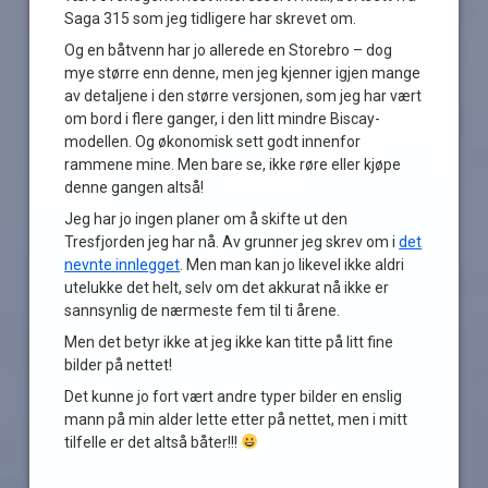
Saga 315 som jeg tidligere har skrevet om.
Og en båtvenn har jo allerede en Storebro – dog
mye større enn denne, men jeg kjenner igjen mange
av detaljene i den større versjonen, som jeg har vært
om bord i flere ganger, i den litt mindre Biscay-
modellen. Og økonomisk sett godt innenfor
rammene mine. Men bare se, ikke røre eller kjøpe
denne gangen altså!
Jeg har jo ingen planer om å skifte ut den
Tresfjorden jeg har nå. Av grunner jeg skrev om i
det
nevnte innlegget
. Men man kan jo likevel ikke aldri
utelukke det helt, selv om det akkurat nå ikke er
sannsynlig de nærmeste fem til ti årene.
Men det betyr ikke at jeg ikke kan titte på litt fine
bilder på nettet!
Det kunne jo fort vært andre typer bilder en enslig
mann på min alder lette etter på nettet, men i mitt
tilfelle er det altså båter!!!