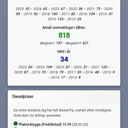
2025:
53
– 2024:
63
– 2023:
67
– 2022:
36
– 2021:
73
– 2020:
93
– 2019:
92
– 2018:
100
– 2017:
82
– 2016:
104
– 2015:
57
2014:
125
– 2013:
29
Antall overnattinger i båten:
818
Bergtatt I:
197
– Bergtatt II:
621
Hittil i år:
34
2025:
60
– 2024:
109
– 2023:
87
– 2022:
51
– 2021:
120
–
2020:
87
– 2019:
73
– 2018:
79
– 2017:
35 –
2016:
48
– 2015:
9
– 2014:
17
– 2013:
8
Dieselpriser
De siste stedene jeg har fylt diesel fra, sortert etter rimeligste.
Siste dato for fylling i parentes.
Phønix-brygga (Fredrikstad) 15.99
(28.05.20)