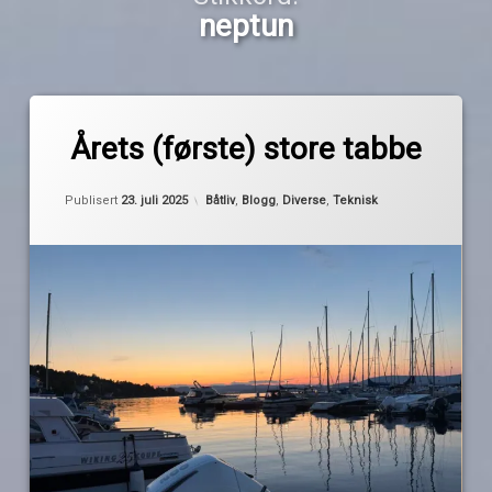
neptun
Merket
av
anker
Årets (første) store tabbe
Pequod
ankervinsj
fritt
Kategorier:
Publisert
23. juli 2025
Båtliv
,
Blogg
,
Diverse
,
Teknisk
fall
neptun
sikringer
tabber