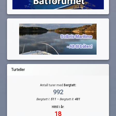
Turteller
Antall turer med
Bergtatt:
992
Bergtatt I:
511
– Bergtatt II:
481
Hittil i år:
18