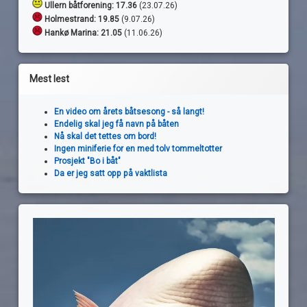
Ullern båtforening: 17.36
(23.07.26)
Holmestrand:
19.85
(9.07.26)
Hankø Marina: 21.05
(11.06.26)
Mest lest
En video om årets båtsesong - så langt!
Endelig skal jeg få navn på båten
Nå skal det tettes om bord!
Ingen miniferie for en med tolv tommeltotter
Prosjekt "Bo i båt"
Da er jeg satt opp på vaktlista