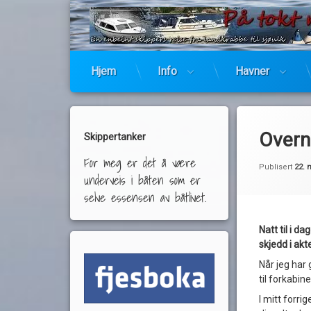
Hjem
Info
Havner
Overn
Skippertanker
For meg er det å være
Publisert
22. 
underveis i båten som er
selve essensen av båtlivet.
Natt til i d
skjedd i akt
Når jeg har 
til forkabin
I mitt forri