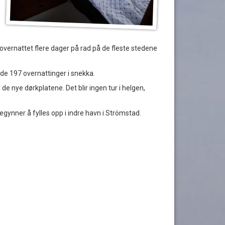
tt overnattet flere dager på rad på de fleste stedene
dde 197 overnattinger i snekka.
 de nye dørkplatene. Det blir ingen tur i helgen,
gynner å fylles opp i indre havn i Strömstad.