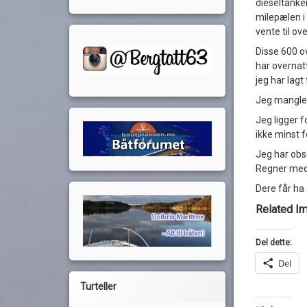
dieseltanke
milepælen i 
vente til o
Disse 600 o
har overnatt
jeg har lagt t
Jeg mangler 
Jeg ligger f
ikke minst f
Jeg har obs
Regner med 
Dere får ha
Related I
Del dette:
Del
Turteller