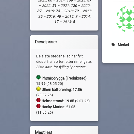
2025:
60
– 2024:
109
– 2023:
87
– 2022:
51
– 2021:
120
– 2020:
87
– 2019:
73
– 2018:
79
– 2017:
35 –
2016:
48
– 2015:
9
– 2014:
17
– 2013:
8
Dieselpriser
Merket
De siste stedene jeg har fylt
diesel fra, sortert etter rimeligste.
Siste dato for fylling i parentes.
Phønix-brygga (Fredrikstad)
15.99
(28.05.20)
Ullern båtforening: 17.36
(23.07.26)
Holmestrand:
19.85
(9.07.26)
Hankø Marina: 21.05
(11.06.26)
Mest lest