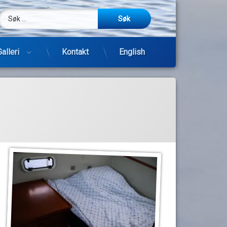
Søk etter:
m
be
post
Galleri
Kontakt
English
Hopp
til
innhold