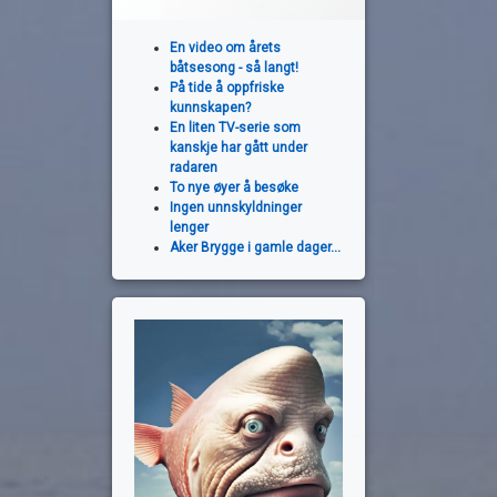
En video om årets
båtsesong - så langt!
På tide å oppfriske
kunnskapen?
En liten TV-serie som
kanskje har gått under
radaren
To nye øyer å besøke
Ingen unnskyldninger
lenger
Aker Brygge i gamle dager...