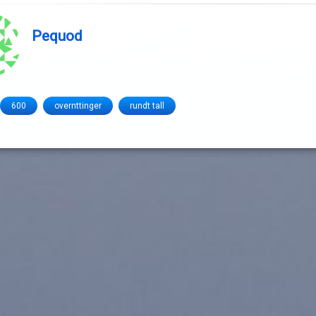
Pequod
600
overnttinger
rundt tall