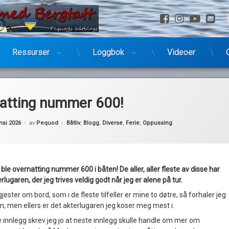
Facebook
Instagra
YouTu
E-
Ressurser
Loggbok
Videoer
atting nummer 600!
Kategorier:
mai 2026
av
Pequod
Båtliv
,
Blogg
,
Diverse
,
Ferie
,
Oppussing
ag ble overnatting nummer 600 i båten! De aller, aller fleste av disse har
erlugaren, der jeg trives veldig godt når jeg er alene på tur.
gjester om bord, som i de fleste tilfeller er mine to døtre, så forhaler jeg
en, men ellers er det akterlugaren jeg koser meg mest i.
ge innlegg skrev jeg jo at neste innlegg skulle handle om mer om