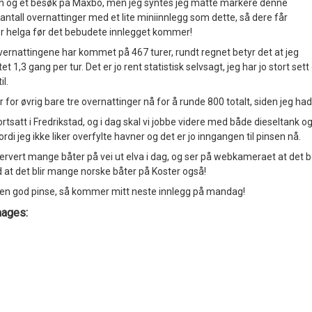
n og et besøk på Maxbo, men jeg syntes jeg måtte markere denne
antall overnattinger med et lite miniinnlegg som dette, så dere får
ver helga før det bebudete innlegget kommer!
vernattingene har kommet på 467 turer, rundt regnet betyr det at jeg
et 1,3 gang per tur. Det er jo rent statistisk selvsagt, jeg har jo stort se
il.
for øvrig bare tre overnattinger nå for å runde 800 totalt, siden jeg ha
ortsatt i Fredrikstad, og i dag skal vi jobbe videre med både dieseltank og
ordi jeg ikke liker overfylte havner og det er jo inngangen til pinsen nå.
ervert mange båter på vei ut elva i dag, og ser på webkameraet at det be
at det blir mange norske båter på Koster også!
 en god pinse, så kommer mitt neste innlegg på mandag!
mages: