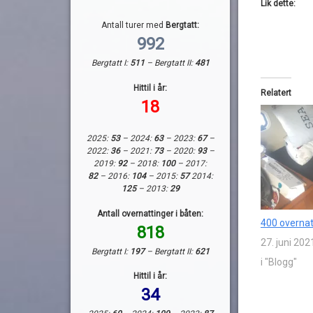
Lik dette:
Antall turer med
Bergtatt:
992
Bergtatt I:
511
– Bergtatt II:
481
Hittil i år:
Relatert
18
2025:
53
– 2024:
63
– 2023:
67
–
2022:
36
– 2021:
73
– 2020:
93
–
2019:
92
– 2018:
100
– 2017:
82
– 2016:
104
– 2015:
57
2014:
125
– 2013:
29
Antall overnattinger i båten:
400 overnatt
818
27. juni 202
Bergtatt I:
197
– Bergtatt II:
621
i "Blogg"
Hittil i år:
34