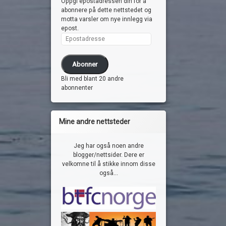
Oppgi epostadressen din for å
abonnere på dette nettstedet og
motta varsler om nye innlegg via
epost.
Epostadresse
Abonner
Bli med blant 20 andre
abonnenter
Mine andre nettsteder
Jeg har også noen andre
blogger/nettsider. Dere er
velkomne til å stikke innom disse
også...