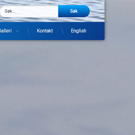
Søk etter:
m
be
post
Galleri
Kontakt
English
Hopp
til
innhold