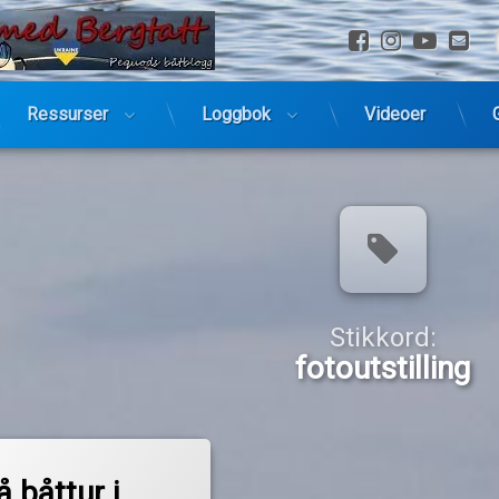
Facebook
Instagra
YouTu
E-
Ressurser
Loggbok
Videoer
Stikkord:
fotoutstilling
å båttur i