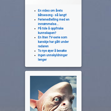
En video om årets
båtsesong - så langt!
Ferienedtelling med en
innrømmelse...
På tide å oppfriske
kunnskapen?
En liten TV-serie som
kanskje har gått under
radaren
To nye øyer å besøke
Ingen unnskyldninger
lenger