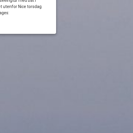
seeingtur med båt i
t utenfor Nice torsdag.
ages: