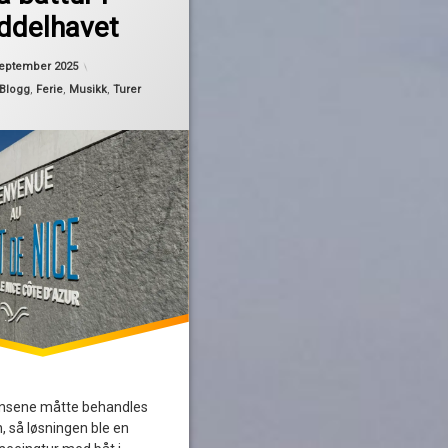
ddelhavet
Oppdatert
5. september 2025
september 2025
Blogg
,
Ferie
,
Musikk
,
Turer
nsene måtte behandles
, så løsningen ble en