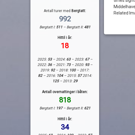
times sight
Middelhave
Antall turer med
Bergtatt:
Related Im
992
Bergtatt I:
511
– Bergtatt II:
481
Hittil i år:
18
2025:
53
– 2024:
63
– 2023:
67
–
2022:
36
– 2021:
73
– 2020:
93
–
2019:
92
– 2018:
100
– 2017:
82
– 2016:
104
– 2015:
57
2014:
125
– 2013:
29
Antall overnattinger i båten:
818
Bergtatt I:
197
– Bergtatt II:
621
Hittil i år:
34