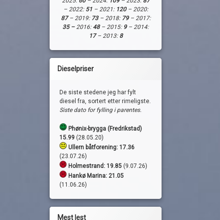
2025:
60
– 2024:
109
– 2023:
87
– 2022:
51
– 2021:
120
– 2020:
87
– 2019:
73
– 2018:
79
– 2017:
35 –
2016:
48
– 2015:
9
– 2014:
17
– 2013:
8
Dieselpriser
De siste stedene jeg har fylt
diesel fra, sortert etter rimeligste.
Siste dato for fylling i parentes.
Phønix-brygga (Fredrikstad)
15.99
(28.05.20)
Ullern båtforening: 17.36
(23.07.26)
Holmestrand:
19.85
(9.07.26)
Hankø Marina: 21.05
(11.06.26)
Mest lest