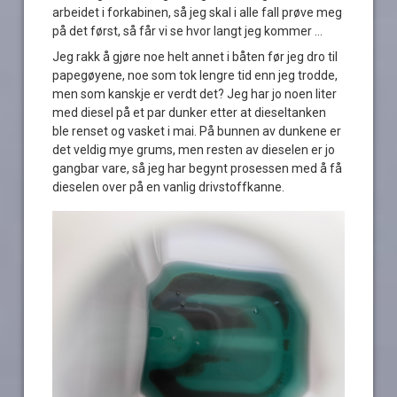
arbeidet i forkabinen, så jeg skal i alle fall prøve meg
på det først, så får vi se hvor langt jeg kommer …
Jeg rakk å gjøre noe helt annet i båten før jeg dro til
papegøyene, noe som tok lengre tid enn jeg trodde,
men som kanskje er verdt det? Jeg har jo noen liter
med diesel på et par dunker etter at dieseltanken
ble renset og vasket i mai. På bunnen av dunkene er
det veldig mye grums, men resten av dieselen er jo
gangbar vare, så jeg har begynt prosessen med å få
dieselen over på en vanlig drivstoffkanne.