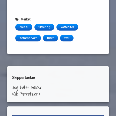
Merket
diesel
filtrering
kaffefilter
sommervær
turer
vær
Skippertanker
Jeg hater måker!
(Odd Børretzen).