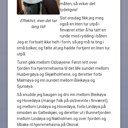
måten, så virker det
tydeligvis!
Sist onsdag fikk jeg meg
Effektivt, men det tar
også en liten tur utpå i
lang tid!
finværet etter å ha tatt en
runde med rydding i båten.
Jeg er fortsatt ikke helt i form, så jeg må ta ting i
små bolker, og følte at jeg hadde fortjent en liten tur
utpå.
Turen gikk mellom Osloøyene. Først rett over
fjorden fra hjemmehavna til det lille sundet mellom
Husbergøya og Skjælholmene, og deretter forbi
Malmøya og inn sundet mellom Bleikøya og
Sjursøya.
Så snudde jeg baugen og dro inn mellom Bleikøya
og Hovedøya (mange folk på sistnevnte i finværet),
og mellom Lindøya og Hovedøya, forbi Lindøya på
innsiden av Galteskjær, og deretter ut i Bunnefjorden
mellom Lindøya og Nakholmen og over fjorden og
tilbake ril hjemmehavna på Oksval.