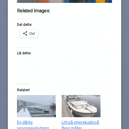
Related Images:
Del dette:
Del
Lik dette:
Relatert
En dårlig
Litt på etterskudd på
sesongavslutning
flere måter