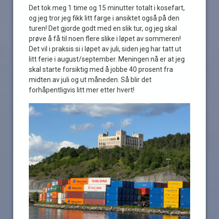
Det tok meg 1 time og 15 minutter totalt i kosefart,
og jeg tror jeg fikk litt farge i ansiktet også på den
turen! Det gjorde godt med en slik tur, og jeg skal
prøve å få til noen flere slike i løpet av sommeren!
Det vil i praksis si i løpet av juli, siden jeg har tatt ut
litt ferie i august/september. Meningen nå er at jeg
skal starte forsiktig med å jobbe 40 prosent fra
midten av juli og ut måneden. Så blir det
forhåpentligvis litt mer etter hvert!