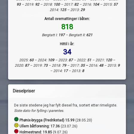
93
– 2019:
92
– 2018:
100
– 2017:
82
– 2016:
104
– 2015:
57
2014:
125
– 2013:
29
Antall overnattinger i båten:
818
Bergtatt I:
197
– Bergtatt II:
621
Hittil i år:
34
2025:
60
– 2024:
109
– 2023:
87
– 2022:
51
– 2021:
120
–
2020:
87
– 2019:
73
– 2018:
79
– 2017:
35 –
2016:
48
– 2015:
9
– 2014:
17
– 2013:
8
Dieselpriser
De siste stedene jeg har fylt diesel fra, sortert etter rimeligste.
Siste dato for fylling i parentes.
Phønix-brygga (Fredrikstad) 15.99
(28.05.20)
Ullern båtforening: 17.36
(23.07.26)
Holmestrand:
19.85
(9.07.26)