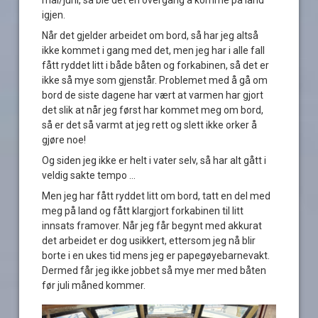
igjen.
Når det gjelder arbeidet om bord, så har jeg altså
ikke kommet i gang med det, men jeg har i alle fall
fått ryddet litt i både båten og forkabinen, så det er
ikke så mye som gjenstår. Problemet med å gå om
bord de siste dagene har vært at varmen har gjort
det slik at når jeg først har kommet meg om bord,
så er det så varmt at jeg rett og slett ikke orker å
gjøre noe!
Og siden jeg ikke er helt i vater selv, så har alt gått i
veldig sakte tempo …
Men jeg har fått ryddet litt om bord, tatt en del med
meg på land og fått klargjort forkabinen til litt
innsats framover. Når jeg får begynt med akkurat
det arbeidet er dog usikkert, ettersom jeg nå blir
borte i en ukes tid mens jeg er papegøyebarnevakt.
Dermed får jeg ikke jobbet så mye mer med båten
før juli måned kommer.