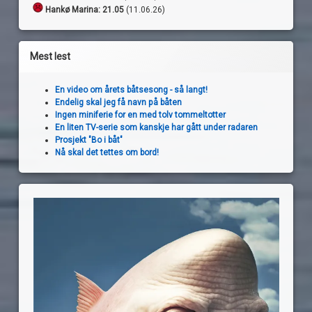
Hankø Marina: 21.05
(11.06.26)
Mest lest
En video om årets båtsesong - så langt!
Endelig skal jeg få navn på båten
Ingen miniferie for en med tolv tommeltotter
En liten TV-serie som kanskje har gått under radaren
Prosjekt "Bo i båt"
Nå skal det tettes om bord!