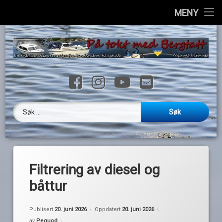
Hjem
MENY
H
Info
til
i
Havner
Facebook
Instagram
YouTube
E-post
Ressurser
Loggbok
Søk etter:
Videoer
Galleri
Filtrering av diesel og
Kontakt
båttur
English
Publisert
20. juni 2026
Oppdatert
20. juni 2026
av
Pequod