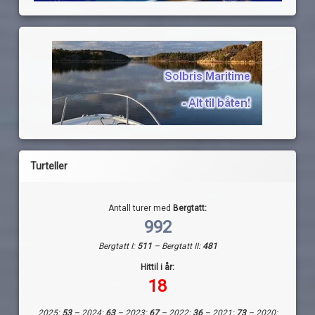
Turteller
Antall turer med
Bergtatt:
992
Bergtatt I:
511
– Bergtatt II:
481
Hittil i år:
18
2025:
53
– 2024:
63
– 2023:
67
– 2022:
36
– 2021:
73
– 2020: