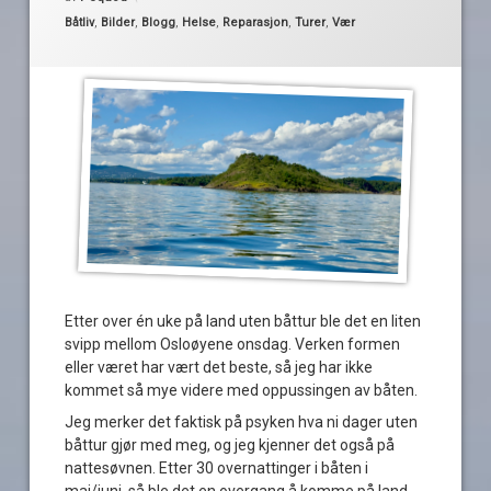
Kategorier:
Båtliv
,
Bilder
,
Blogg
,
Helse
,
Reparasjon
,
Turer
,
Vær
Etter over én uke på land uten båttur ble det en liten
svipp mellom Osloøyene onsdag. Verken formen
eller været har vært det beste, så jeg har ikke
kommet så mye videre med oppussingen av båten.
Jeg merker det faktisk på psyken hva ni dager uten
båttur gjør med meg, og jeg kjenner det også på
nattesøvnen. Etter 30 overnattinger i båten i
mai/juni, så ble det en overgang å komme på land