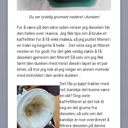
Du ser tydelig grumset nederst i dunken!
For å være på den sikre siden renser jeg dieselen før
den helles over i kanna. Jeg fikk tips om å bruke et
kaffefilter for å få vekk møkka, så jeg puttet filteret i
en trakt og begynte å helle … Det viste seg at filteret
nesten er for godt, for det gikk veldig sakte å få
dieselen gjennom det filteret! Så selv om jeg fikk
tømt den dunken med minst diesel i løpet av et par
timer, så tror jeg nok at jeg velger en annen metode
med innholdet i den andre dunken …
Det fås jo kjøpt trakter med
rist, kanskje det kunne være
en idé? Dog viste
kaffefilteret at det tok til
seg en del grums fra
dieselen, så selv om det
kanskje er noe overdrevet å
filtrere dieselen på denne