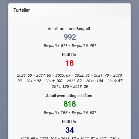
Turteller
Antall turer med
Bergtatt:
992
Bergtatt I:
511
– Bergtatt II:
481
Hittil i år:
18
2025:
53
– 2024:
63
– 2023:
67
– 2022:
36
– 2021:
73
– 2020:
93
– 2019:
92
– 2018:
100
– 2017:
82
– 2016:
104
– 2015:
57
2014:
125
– 2013:
29
Antall overnattinger i båten:
818
Bergtatt I:
197
– Bergtatt II:
621
Hittil i år:
34
2025:
60
– 2024:
109
– 2023:
87
– 2022:
51
– 2021:
120
–