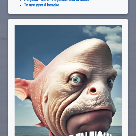
To nye øyer å besøke