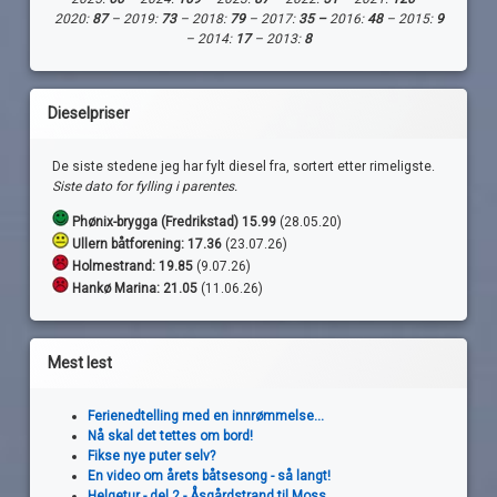
2020:
87
– 2019:
73
– 2018:
79
– 2017:
35 –
2016:
48
– 2015:
9
– 2014:
17
– 2013:
8
Dieselpriser
De siste stedene jeg har fylt diesel fra, sortert etter rimeligste.
Siste dato for fylling i parentes.
Phønix-brygga (Fredrikstad) 15.99
(28.05.20)
Ullern båtforening: 17.36
(23.07.26)
Holmestrand:
19.85
(9.07.26)
Hankø Marina: 21.05
(11.06.26)
Mest lest
Ferienedtelling med en innrømmelse...
Nå skal det tettes om bord!
Fikse nye puter selv?
En video om årets båtsesong - så langt!
Helgetur - del 2 - Åsgårdstrand til Moss