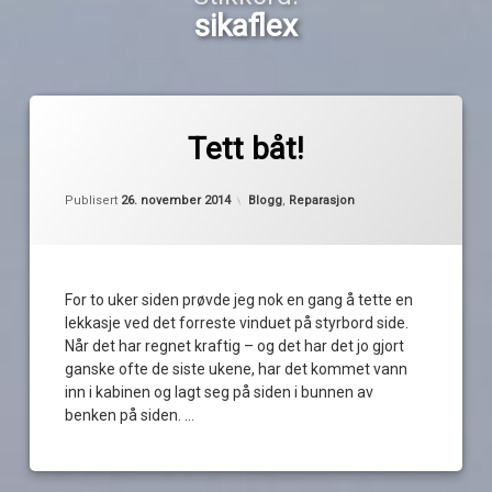
sikaflex
Merket
av
fugemasse
Tett båt!
Pequod
lekkasje
Oppdatert
26. november 2014
råte
Kategorier:
Publisert
26. november 2014
Blogg
,
Reparasjon
sikaflex
sopp
tetting
For to uker siden prøvde jeg nok en gang å tette en
vindu
lekkasje ved det forreste vinduet på styrbord side.
Når det har regnet kraftig – og det har det jo gjort
ganske ofte de siste ukene, har det kommet vann
inn i kabinen og lagt seg på siden i bunnen av
benken på siden. …
Les