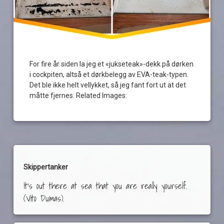
For fire år siden la jeg et «jukseteak»-dekk på dørken
i cockpiten, altså et dørkbelegg av EVA-teak-typen.
Det ble ikke helt vellykket, så jeg fant fort ut at det
måtte fjernes. Related Images:
Skippertanker
It's out there at sea that you are really yourself.
(Vito Dumas).