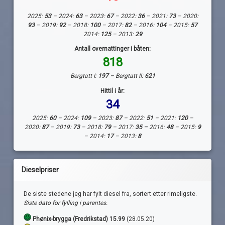
2025:
53
– 2024:
63
– 2023:
67
– 2022:
36
– 2021:
73
– 2020:
93
– 2019:
92
– 2018:
100
– 2017:
82
– 2016:
104
– 2015:
57
2014:
125
– 2013:
29
Antall overnattinger i båten:
818
Bergtatt I:
197
– Bergtatt II:
621
Hittil i år:
34
2025:
60
– 2024:
109
– 2023:
87
– 2022:
51
– 2021:
120
–
2020:
87
– 2019:
73
– 2018:
79
– 2017:
35 –
2016:
48
– 2015:
9
– 2014:
17
– 2013:
8
Dieselpriser
De siste stedene jeg har fylt diesel fra, sortert etter rimeligste.
Siste dato for fylling i parentes.
Phønix-brygga (Fredrikstad) 15.99
(28.05.20)