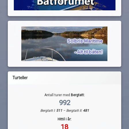
Turteller
Antall turer med
Bergtatt:
992
Bergtatt I:
511
– Bergtatt II:
481
Hittil i år:
18