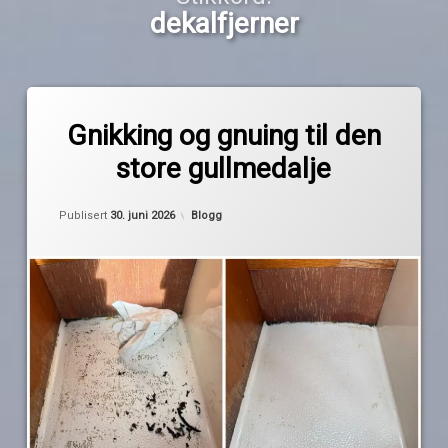
dekalfjerner
Merket
av
3m
Gnikking og gnuing til den
Pequod
båt
store gullmedalje
Biltema
dekalfjerner
Oppdatert
30. juni 2026
Kategorier:
Publisert
30. juni 2026
Blogg
EVA
teak
maritim
Maxgear
oppussing
sprayboks
Technomelt
teppe