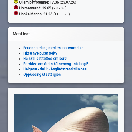
Ullern båtforening: 17.36
(23.07.26)
Holmestrand:
19.85
(9.07.26)
Hankø Marina: 21.05
(11.06.26)
Mest lest
Ferienedtelling med en innrømmelse...
Fikse nye puter selv?
Nå skal det tettes om bord!
En video om årets båtsesong - så langt!
Helgetur - del 2 - Åsgårdstrand til Moss
Oppussing utsatt igjen