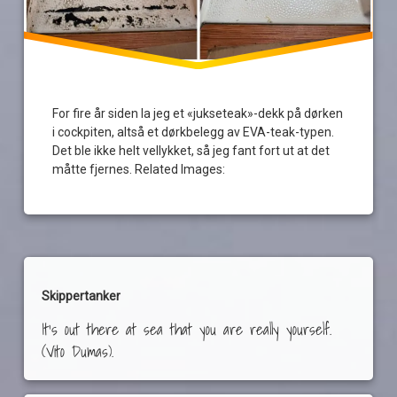
For fire år siden la jeg et «jukseteak»-dekk på dørken
i cockpiten, altså et dørkbelegg av EVA-teak-typen.
Det ble ikke helt vellykket, så jeg fant fort ut at det
måtte fjernes. Related Images:
Skippertanker
It's out there at sea that you are really yourself.
(Vito Dumas).