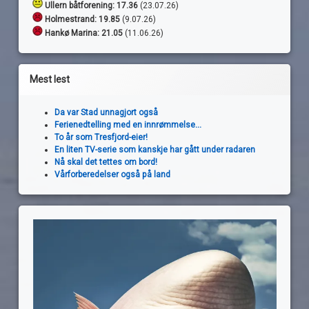
Ullern båtforening: 17.36
(23.07.26)
Holmestrand:
19.85
(9.07.26)
Hankø Marina: 21.05
(11.06.26)
Mest lest
Da var Stad unnagjort også
Ferienedtelling med en innrømmelse...
To år som Tresfjord-eier!
En liten TV-serie som kanskje har gått under radaren
Nå skal det tettes om bord!
Vårforberedelser også på land