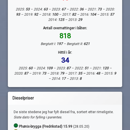
2025:
53
– 2024:
63
– 2023:
67
– 2022:
36
– 2021:
73
– 2020:
93
– 2019:
92
– 2018:
100
– 2017:
82
– 2016:
104
– 2015:
57
2014:
125
– 2013:
29
Antall overnattinger i båten:
818
Bergtatt I:
197
– Bergtatt II:
621
Hittil i år:
34
2025:
60
– 2024:
109
– 2023:
87
– 2022:
51
– 2021:
120
–
2020:
87
– 2019:
73
– 2018:
79
– 2017:
35 –
2016:
48
– 2015:
9
– 2014:
17
– 2013:
8
Dieselpriser
De siste stedene jeg har fylt diesel fra, sortert etter rimeligste.
Siste dato for fylling i parentes.
Phønix-brygga (Fredrikstad) 15.99
(28.05.20)