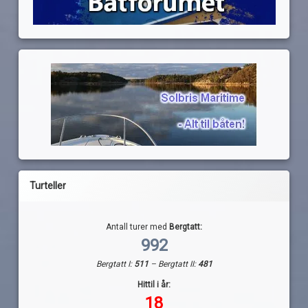
Turteller
Antall turer med
Bergtatt:
992
Bergtatt I:
511
– Bergtatt II:
481
Hittil i år:
18