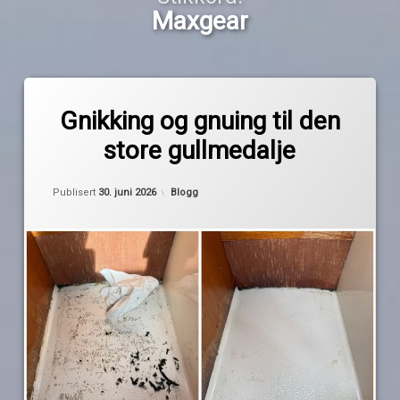
Maxgear
Merket
av
3m
Gnikking og gnuing til den
Pequod
båt
store gullmedalje
Biltema
dekalfjerner
Oppdatert
30. juni 2026
Kategorier:
Publisert
30. juni 2026
Blogg
EVA
teak
maritim
Maxgear
oppussing
sprayboks
Technomelt
teppe