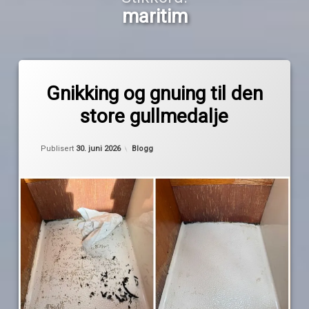
maritim
Merket
av
3m
Gnikking og gnuing til den
Pequod
båt
store gullmedalje
Biltema
dekalfjerner
Oppdatert
30. juni 2026
Kategorier:
Publisert
30. juni 2026
Blogg
EVA
teak
maritim
Maxgear
oppussing
sprayboks
Technomelt
teppe