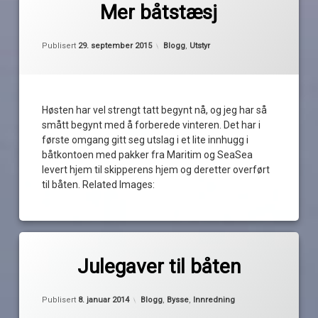
drivanker
Mer båtstæsj
Pequod
fortøyning
maritim
Oppdatert
29. september 2015
innkjøp
Kategorier:
Publisert
29. september 2015
Blogg
,
Utstyr
messe
maritim
Omnia
misscaptain.no
redningsvest
Høsten har vel strengt tatt begynt nå, og jeg har så
Regatta
motor
smått begynt med å forberede vinteren. Det har i
SeaSea
første omgang gitt seg utslag i et lite innhugg i
Nidelv
sikkerhet
båtkontoen med pakker fra Maritim og SeaSea
levert hjem til skipperens hjem og deretter overført
tilbud
Norsk
til båten. Related Images:
Pedalbåt
Tørrbollen
AS
SeaSea
Merket
av
bysse
Julegaver til båten
sjøen
Pequod
for
gavekort
alle
Oppdatert
8. januar 2014
julegave
Kategorier:
Publisert
8. januar 2014
Blogg
,
Bysse
,
Innredning
kjelesett