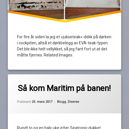
For fire år siden la jeg et «jukseteak»-dekk på dørken
i cockpiten, altså et dørkbelegg av EVA-teak-typen.
Det ble ikke helt vellykket, så jeg fant fort ut at det
måtte fjernes. Related Images:
Merket
av
katalog
Så kom Maritim på banen!
Pequod
maritim
Oppdatert
25. mars 2017
messe
Kategorier:
Publisert
25. mars 2017
Blogg
,
Diverse
sjøen
for
alle
Rundt to og en halv uke etter Seatronic dukket