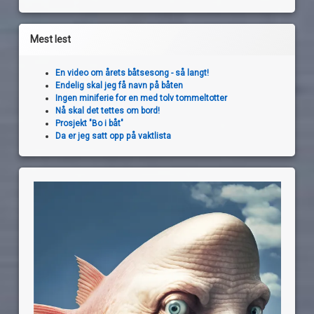
Mest lest
En video om årets båtsesong - så langt!
Endelig skal jeg få navn på båten
Ingen miniferie for en med tolv tommeltotter
Nå skal det tettes om bord!
Prosjekt "Bo i båt"
Da er jeg satt opp på vaktlista