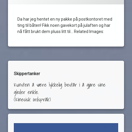
Skager
kokeapparat
snekke
måkejager
Da har jeg hentet en ny pakke på postkontoret med
maritim
Sollinger
ting til båten! Fikk noen gavekort på julaften og har
oljepumpe
nå fått brukt dem pluss litt til… Related Images:
yanmar
pakke
Skippertanker
Kunsten å være lykkelig består i å gjøre sine
gleder enkle.
(Kinesisk ordspråk)