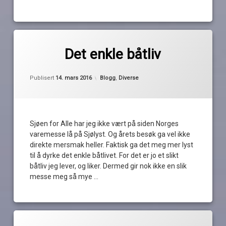
Les
Merket
2
Astor
kommentarer
Det enkle båtliv
til
Det
båtens
av
Oppdatert
14. mars 2016
enkle
Kategorier:
Publisert
14. mars 2016
Blogg
,
Diverse
verden
Pequod
båtliv
Båtfolk
på
Facebook
Sjøen for Alle har jeg ikke vært på siden Norges
varemesse lå på Sjølyst. Og årets besøk ga vel ikke
båtliv
direkte mersmak heller. Faktisk ga det meg mer lyst
til å dyrke det enkle båtlivet. For det er jo et slikt
båtmagasinet
båtliv jeg lever, og liker. Dermed gir nok ikke en slik
messe meg så mye …
Båtplassen
Les
Crescent
Merket
av
Marex