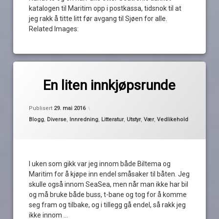
katalogen til Maritim opp i postkassa, tidsnok til at
jeg rakk å titte litt før avgang til Sjøen for alle.
Related Images:
Merket
av
Biltema
En liten innkjøpsrunde
Pequod
buss
Oppdatert
29. mai 2016
innkjøp
Publisert
29. mai 2016
lanterne
Kategorier:
Blogg
,
Diverse
,
Innredning
,
Litteratur
,
Utstyr
,
Vær
,
Vedlikehold
maritim
papirkart
SeaSea
I uken som gikk var jeg innom både Biltema og
tbane
Maritim for å kjøpe inn endel småsaker til båten. Jeg
tog
skulle også innom SeaSea, men når man ikke har bil
og må bruke både buss, t-bane og tog for å komme
seg fram og tilbake, og i tillegg gå endel, så rakk jeg
ikke innom …