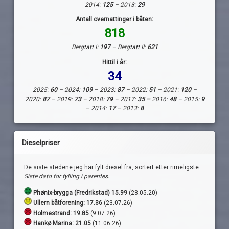
2014:
125
– 2013:
29
Antall overnattinger i båten:
818
Bergtatt I:
197
– Bergtatt II:
621
Hittil i år:
34
2025:
60
– 2024:
109
– 2023:
87
– 2022:
51
– 2021:
120
–
2020:
87
– 2019:
73
– 2018:
79
– 2017:
35 –
2016:
48
– 2015:
9
– 2014:
17
– 2013:
8
Dieselpriser
De siste stedene jeg har fylt diesel fra, sortert etter rimeligste.
Siste dato for fylling i parentes.
Phønix-brygga (Fredrikstad) 15.99
(28.05.20)
Ullern båtforening: 17.36
(23.07.26)
Holmestrand:
19.85
(9.07.26)
Hankø Marina: 21.05
(11.06.26)