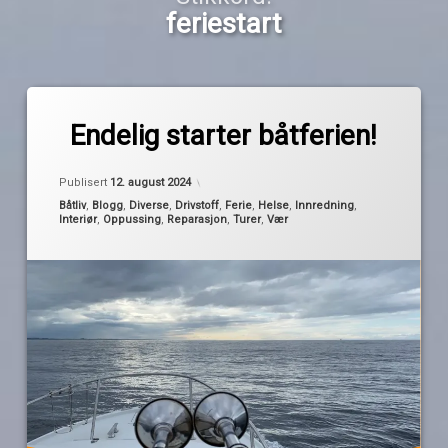
feriestart
Merket
av
bordplate
Endelig starter båtferien!
Pequod
feriestart
Oppdatert
12. august 2024
forsinkelser
Publisert
12. august 2024
hovedbåtferien
Kategorier:
Båtliv
,
Blogg
,
Diverse
,
Drivstoff
,
Ferie
,
Helse
,
Innredning
,
Interiør
,
Oppussing
,
Reparasjon
,
Turer
,
Vær
kontaktplast
nye
madrasser
nye
puter