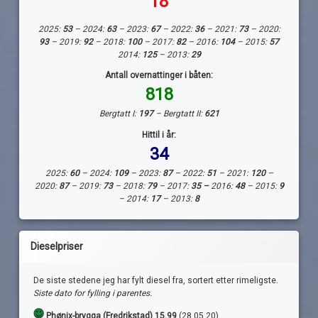
18
2025:
53
– 2024:
63
– 2023:
67
– 2022:
36
– 2021:
73
– 2020:
93
– 2019:
92
– 2018:
100
– 2017:
82
– 2016:
104
– 2015:
57
2014:
125
– 2013:
29
Antall overnattinger i båten:
818
Bergtatt I:
197
– Bergtatt II:
621
Hittil i år:
34
2025:
60
– 2024:
109
– 2023:
87
– 2022:
51
– 2021:
120
–
2020:
87
– 2019:
73
– 2018:
79
– 2017:
35 –
2016:
48
– 2015:
9
– 2014:
17
– 2013:
8
Dieselpriser
De siste stedene jeg har fylt diesel fra, sortert etter rimeligste.
Siste dato for fylling i parentes.
Phønix-brygga (Fredrikstad) 15.99
(28.05.20)