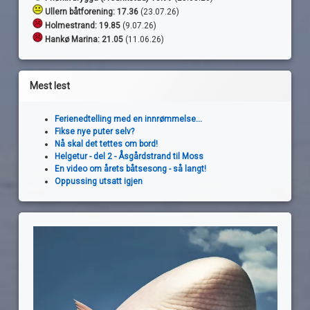
Ullern båtforening: 17.36
(23.07.26)
Holmestrand:
19.85
(9.07.26)
Hankø Marina: 21.05
(11.06.26)
Mest lest
Ferienedtelling med en innrømmelse...
Fikse nye puter selv?
Nå skal det tettes om bord!
Helgetur - del 2 - Åsgårdstrand til Moss
En video om årets båtsesong - så langt!
Oppussing utsatt igjen