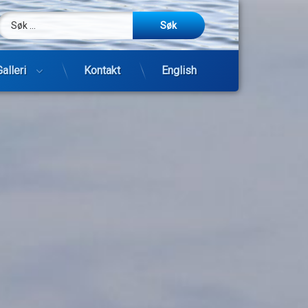
Søk etter:
m
be
post
Galleri
Kontakt
English
Hopp
til
innhold