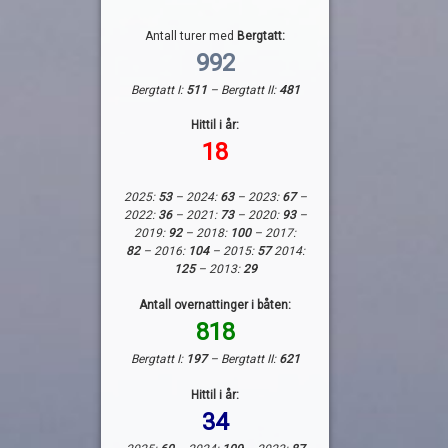
strøm
Antall turer med
Bergtatt:
992
Tom Rør
Bergtatt I:
511
– Bergtatt II:
481
vann
Hittil i år:
18
2025:
53
– 2024:
63
– 2023:
67
–
2022:
36
– 2021:
73
– 2020:
93
–
2019:
92
– 2018:
100
– 2017:
82
– 2016:
104
– 2015:
57
2014:
125
– 2013:
29
Antall overnattinger i båten:
818
Bergtatt I:
197
– Bergtatt II:
621
Hittil i år:
34