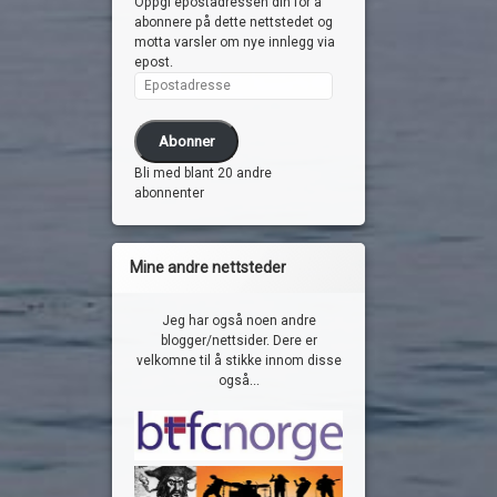
Oppgi epostadressen din for å
abonnere på dette nettstedet og
motta varsler om nye innlegg via
epost.
Epostadresse
Abonner
Bli med blant 20 andre
abonnenter
Mine andre nettsteder
Jeg har også noen andre
blogger/nettsider. Dere er
velkomne til å stikke innom disse
også...