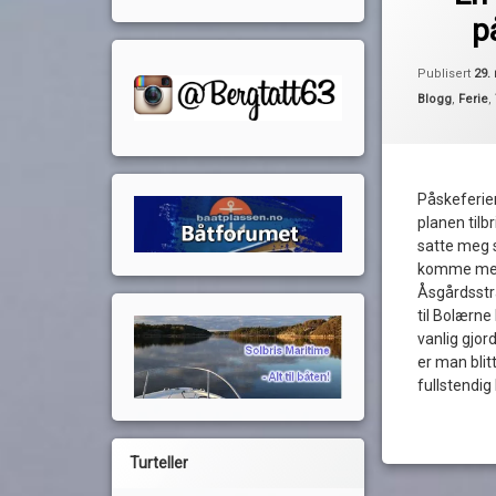
av
p
båtpåske
Pequod
bonus
Publisert
29.
Kategorier:
Blogg
,
Ferie
,
burger
forsinket
Påskeferien
fyllesjuk
planen tilbr
satte meg s
havnekroa
komme meg 
Åsgårdsstr
jobbe
til Bolærne
vanlig gjor
lading
er man blitt
fullstendig 
oscarsborg
Les
påskeferie
Turteller
PC