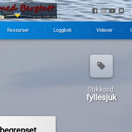
Facebook
Instagra
YouTu
E-
Ressurser
Loggbok
Videoer
Stikkord:
fyllesjuk
til En begrenset påskeferie
entar
 begrenset