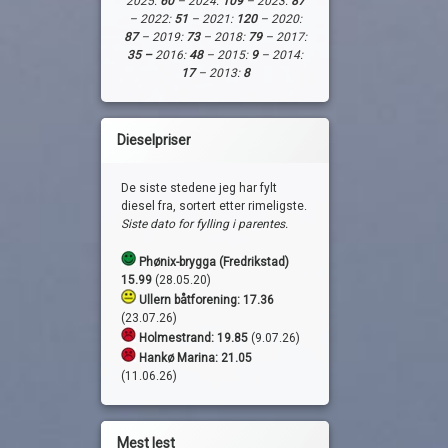
2025:
60
– 2024:
109
– 2023:
87
– 2022:
51
– 2021:
120
– 2020:
87
– 2019:
73
– 2018:
79
– 2017:
35 –
2016:
48
– 2015:
9
– 2014:
17
– 2013:
8
Dieselpriser
De siste stedene jeg har fylt
diesel fra, sortert etter rimeligste.
Siste dato for fylling i parentes.
Phønix-brygga (Fredrikstad)
15.99
(28.05.20)
Ullern båtforening: 17.36
(23.07.26)
Holmestrand:
19.85
(9.07.26)
Hankø Marina: 21.05
(11.06.26)
Mest lest