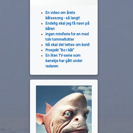
En video om årets
båtsesong - så langt!
Endelig skal jeg få navn på
båten
Ingen miniferie for en med
tolv tommeltotter
Nå skal det tettes om bord!
Prosjekt "Bo i båt"
En liten TV-serie som
kanskje har gått under
radaren