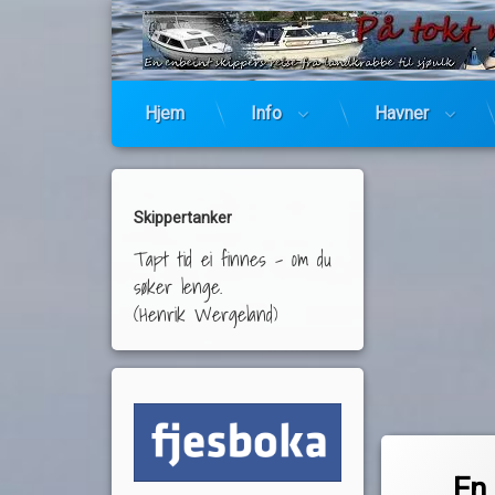
Hjem
Info
Havner
Skippertanker
Tapt tid ei finnes – om du
søker lenge.
(Henrik Wergeland)
Merket
1 komm
baatplassen.no
En