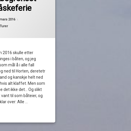
åskeferie
Oppdatert
27. mars 2016
 mars 2016
Turer
 2016 skulle etter
inges i båten, og jeg
om mål å i alle fall
ned til Horten, deretetr
and og kanskje helt ned
 hvis alt klaffet. Men som
de det ikke det… Og slikt
 vant til som båteier, og
klar over: Alle …