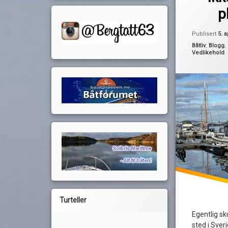
forsinket
p
klargjøring
planlegging
Publisert
5. a
rydde
Kategorier:
Båtliv
,
Blogg
,
Vedlikehold
støvsuge
vask
Turteller
Egentlig sku
sted i Sver