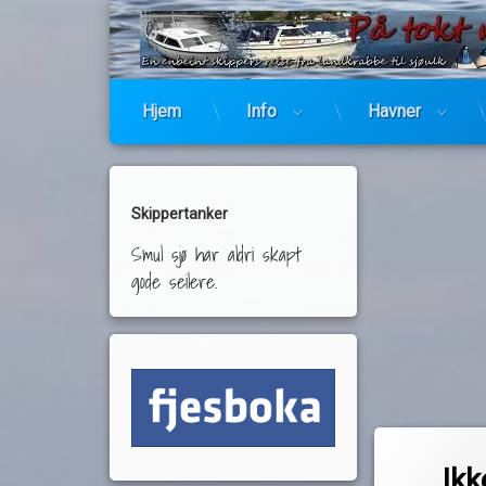
Hjem
Info
Havner
Skippertanker
Smul sjø har aldri skapt
gode seilere.
Merket
av
båtferie
Ikk
Pequod