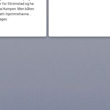
ør for Strömstad og ha
la Humpen. Men båten
tsatt i hjemmehavna …
ages: