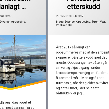
forsinket
lanlagt …
etterskudd
statistikk
turer
Oppdatert
5. april 2025
Oppdatert
20. jul
pril 2025
Publisert
20. juli 2017
Kategorier:
Diverse
,
Oppussing
,
Blogg
,
Diverse
,
Oppussing
,
Turer
,
Vær
,
Vedlikehold
Året 2017 så langt kan
oppsummeres med at den enbein
skipper er på etterskudd med det
meste. Oppussingen av båten går
sin veldig skjeve gang i under
krabbetempo,men jeg er i ferd me
å komme i mål… Men også rent
turmessig, når det gjelder aktivitet
og antall turer, i det hele tatt
båtbruken, er jeg …
Les
lle jeg i dag ligget et
ige, mest sannsynlig et