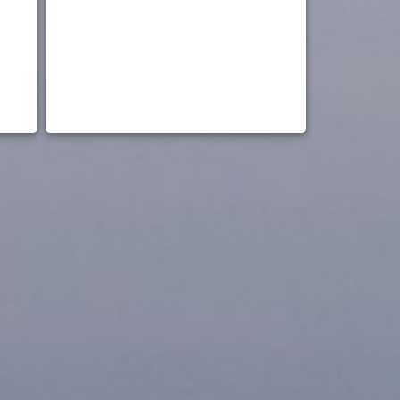
strøm
Tom Rør
vann