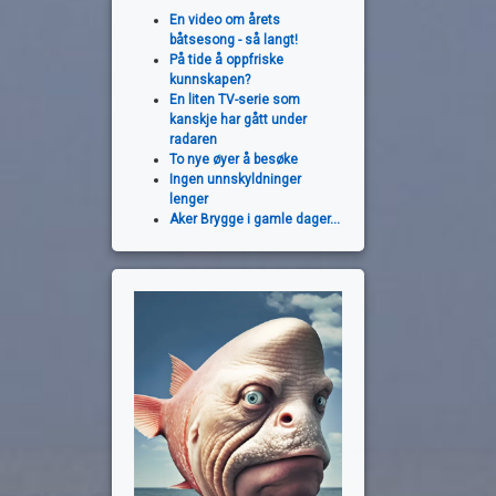
En video om årets
båtsesong - så langt!
På tide å oppfriske
kunnskapen?
En liten TV-serie som
kanskje har gått under
radaren
To nye øyer å besøke
Ingen unnskyldninger
lenger
Aker Brygge i gamle dager...