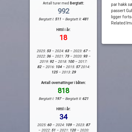
Antall turer med
Bergtatt:
par hakk s
992
passert Gu
ligger for
Bergtatt I:
511
– Bergtatt II:
481
Related Im
Hittil i år:
18
2025:
53
– 2024:
63
– 2023:
67
–
2022:
36
– 2021:
73
– 2020:
93
–
2019:
92
– 2018:
100
– 2017:
82
– 2016:
104
– 2015:
57
2014:
125
– 2013:
29
Antall overnattinger i båten:
818
Bergtatt I:
197
– Bergtatt II:
621
Hittil i år:
34
2025:
60
– 2024:
109
– 2023:
87
– 2022:
51
– 2021:
120
– 2020: