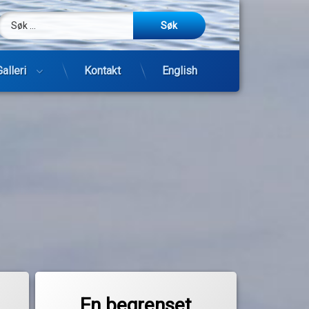
Søk etter:
m
be
post
Galleri
Kontakt
English
Hopp
til
innhold
Merket
til En begrenset påskeferie
1 kommentar
baatplassen.no
En begrenset