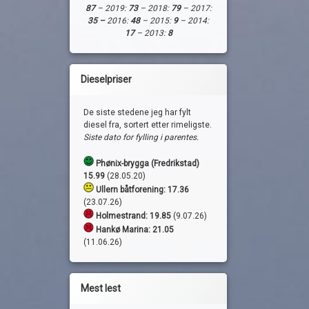
87
– 2019:
73
– 2018:
79
– 2017:
35 –
2016:
48
– 2015:
9
– 2014:
17
– 2013:
8
Dieselpriser
De siste stedene jeg har fylt
diesel fra, sortert etter rimeligste.
Siste dato for fylling i parentes.
Phønix-brygga (Fredrikstad)
15.99
(28.05.20)
Ullern båtforening: 17.36
(23.07.26)
Holmestrand:
19.85
(9.07.26)
Hankø Marina: 21.05
(11.06.26)
Mest lest