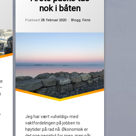
fridager
nok i båten
mars 2021
påskeferie
røde dager
Oppdatert
16. februar 2020
Kategorier:
Publisert
28. februar 2020
Blogg
,
Ferie
vårpuss
gs
 –
i
,
Jeg har vært «uheldig» med
vaktfordelingen på jobben to
høytider på rad nå. Økonomisk er
det noe negativt for meg, men når