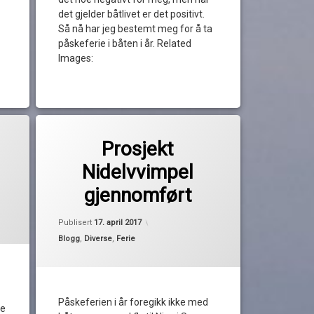
det gjelder båtlivet er det positivt.
Så nå har jeg bestemt meg for å ta
påskeferie i båten i år. Related
Images:
Merket
til Prosjekt Nidelvvimpel gjennomført
2 kommentarer
Monaco
Prosjekt
av
Nidelvvimpel
Monte Carlo
Pequod
gjennomført
pril 2017
Nice
Oppdatert
17. april 2017
Publisert
17. april 2017
nidelv 24
Kategorier:
Blogg
,
Diverse
,
Ferie
Nidelvklubben
påskeferie
Påskeferien i år foregikk ikke med
te
påsketur