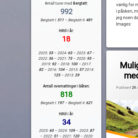
Antall turer med
Bergtatt:
vanlig for 
992
i påsken, 
jeg noen da
Bergtatt I:
511
– Bergtatt II:
481
Images:
Hittil i år:
18
2025:
53
– 2024:
63
– 2023:
67
–
Merket
2022:
36
– 2021:
73
– 2020:
93
–
av
båtpåske
Muli
2019:
92
– 2018:
100
– 2017:
Pequod
påske
82
– 2016:
104
– 2015:
57
2014:
med
125
– 2013:
29
påskeferie
Antall overnattinger i båten:
Publisert
29.
818
Bergtatt I:
197
– Bergtatt II:
621
Hittil i år:
34
2025:
60
– 2024:
109
– 2023:
87
– 2022:
51
– 2021:
120
– 2020: