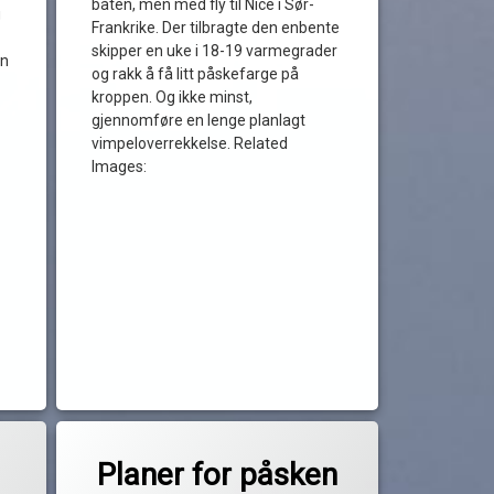
båten, men med fly til Nice i Sør-
g
Frankrike. Der tilbragte den enbente
vimpel
skipper en uke i 18-19 varmegrader
en
og rakk å få litt påskefarge på
kroppen. Og ikke minst,
gjennomføre en lenge planlagt
vimpeloverrekkelse. Related
Images:
Merket
rt i år?
av
båtferie
Planer for påsken
Pequod
ferie