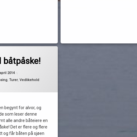
 båtpåske!
Oppdatert
16. april 2014
april 2014
sing
,
Turer
,
Vedlikehold
n begynt for alvor, og
 de som leser denne
mt alle andre båteiere en
åske! Det er flere og flere
t og får båten på sjøen