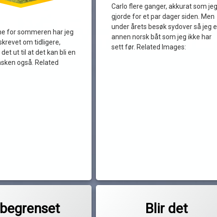
Carlo flere ganger, akkurat som je
gjorde for et par dager siden. Men
under årets besøk sydover så jeg 
ne for sommeren har jeg
annen norsk båt som jeg ikke har
 skrevet om tidligere,
sett før. Related Images:
et ut til at det kan bli en
 påsken også. Related
Merket
til En begrenset påskeferie
til Blir det påskeutfa
entar
2 kommentarer
båtpåske
 begrenset
Blir det