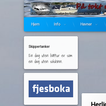
Hjem
Info
Havner
Skippertanker
En dag uten båttur er som
en dag uten solskinn.
Merket
av
Borg havn
Herli
Pequod