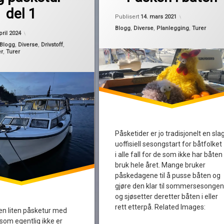
påske
del 1
Oppdatert
14. 
påskeferie
Publisert
14. mars 2021
sunniva
Kategorier:
Blogg
,
Diverse
,
Planlegging
,
Turer
pril 2024
Blogg
,
Diverse
,
Drivstoff
,
er
,
Turer
Påsketider er jo tradisjonelt en sla
uoffisiell sesongstart for båtfolket
i alle fall for de som ikke har båten 
bruk hele året. Mange bruker
påskedagene til å pusse båten og
gjøre den klar til sommersesongen
og sjøsetter deretter båten i eller
rett etterpå. Related Images:
t en liten påsketur med
som egentlig ikke er