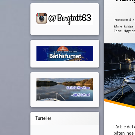
fredrikstad
hankø
lading
Publisert
4. a
påske
Kategorier:
Båtliv
,
Bilder
,
Ferie
,
Høytid
påskeferie
påsken 2024
påsketur
strøm
turrapport
Turteller
I år ble de
båten, noe 