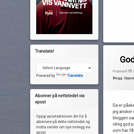
strøm
Tom Rør
vann
Merket
Translate!
av
båtpuss
God
Pequod
god båtpåske
påskeferie
Publisert
17. 
Powered by
Translate
sesongstart
Kategorier:
Blogg
,
Oppus
Abonner på nettstedet via
epost
Da er påske
jeg ønsker
Oppgi epostadressen din for å
bloggen sa
abonnere på dette nettstedet og
riktig god p
motta varsler om nye innlegg via
som har fåt
epost.