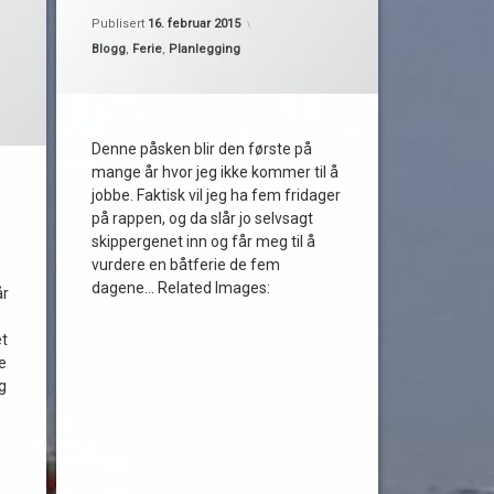
Oppdatert
15. februar 2015
fridager
Publisert
16. februar 2015
påske
Kategorier:
Blogg
,
Ferie
,
Planlegging
rs 2016
påskeferie
Denne påsken blir den første på
mange år hvor jeg ikke kommer til å
jobbe. Faktisk vil jeg ha fem fridager
på rappen, og da slår jo selvsagt
skippergenet inn og får meg til å
vurdere en båtferie de fem
dagene… Related Images:
år
et
e
g