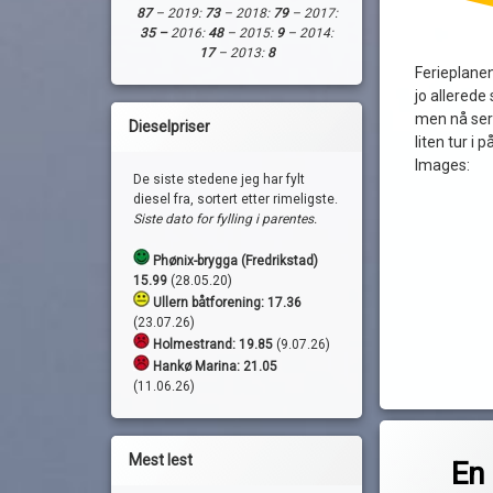
87
– 2019:
73
– 2018:
79
– 2017:
35 –
2016:
48
– 2015:
9
– 2014:
17
– 2013:
8
Ferieplane
jo allerede
men nå ser d
Dieselpriser
liten tur i
Images:
De siste stedene jeg har fylt
diesel fra, sortert etter rimeligste.
Siste dato for fylling i parentes.
Phønix-brygga (Fredrikstad)
15.99
(28.05.20)
Ullern båtforening: 17.36
(23.07.26)
Holmestrand:
19.85
(9.07.26)
Hankø Marina: 21.05
(11.06.26)
Merket
1 komm
baatplassen.no
Mest lest
En