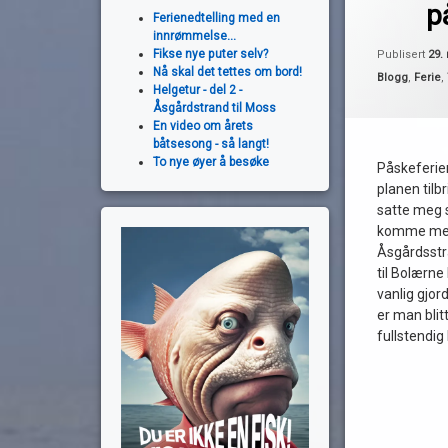
av
p
båtpåske
Ferienedtelling med en
Pequod
innrømmelse...
bonus
Fikse nye puter selv?
Publisert
29.
Nå skal det tettes om bord!
Kategorier:
Blogg
,
Ferie
,
Helgetur - del 2 -
burger
Åsgårdstrand til Moss
En video om årets
forsinket
båtsesong - så langt!
To nye øyer å besøke
Påskeferien
fyllesjuk
planen tilbr
satte meg s
havnekroa
komme meg 
Åsgårdsstr
jobbe
til Bolærne
vanlig gjor
lading
er man blitt
fullstendig 
oscarsborg
Les
påskeferie
PC