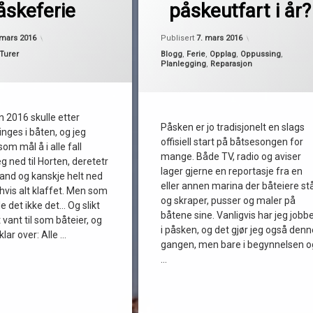
av
åskeferie
påskeutfart i år?
påske
Pequod
Oppdatert
27. mars 2016
Oppdatert
7. ma
påskeferie
 mars 2016
Publisert
7. mars 2016
Kategorier:
Turer
Blogg
,
Ferie
,
Opplag
,
Oppussing
,
planlegging
Planlegging
,
Reparasjon
 2016 skulle etter
Påsken er jo tradisjonelt en slags
inges i båten, og jeg
offisiell start på båtsesongen for
om mål å i alle fall
mange. Både TV, radio og aviser
ned til Horten, deretetr
lager gjerne en reportasje fra en
and og kanskje helt ned
eller annen marina der båteiere st
 hvis alt klaffet. Men som
og skraper, pusser og maler på
de det ikke det… Og slikt
båtene sine. Vanligvis har jeg jobb
 vant til som båteier, og
i påsken, og det gjør jeg også denn
klar over: Alle …
gangen, men bare i begynnelsen o
…
Les