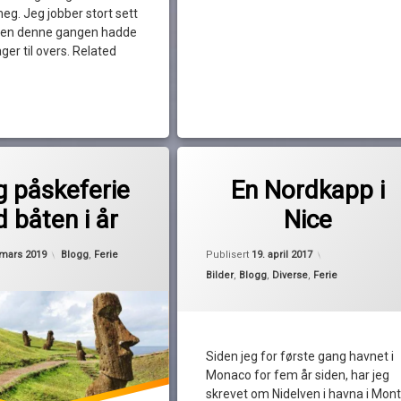
meg. Jeg jobber stort sett
men denne gangen hadde
ger til overs. Related
Merket
av
Alicraft
g påskeferie
En Nordkapp i
Pequod
båter
 båten i år
Nice
Nice
Noblesse
Oppdatert
19. a
Kategorier:
 mars 2019
Blogg
,
Ferie
Publisert
19. april 2017
Nordkapp
Kategorier:
Bilder
,
Blogg
,
Diverse
,
Ferie
Nordsjøplast
påskeferie
Siden jeg for første gang havnet i
Monaco for fem år siden, har jeg
skrevet om Nidelven i havna i Mon