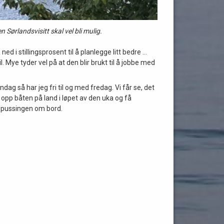
en Sørlandsvisitt skal vel bli mulig.
ed i stillingsprosent til å planlegge litt bedre …
. Mye tyder vel på at den blir brukt til å jobbe med
ag så har jeg fri til og med fredag. Vi får se, det
 opp båten på land i løpet av den uka og få
oppussingen om bord.