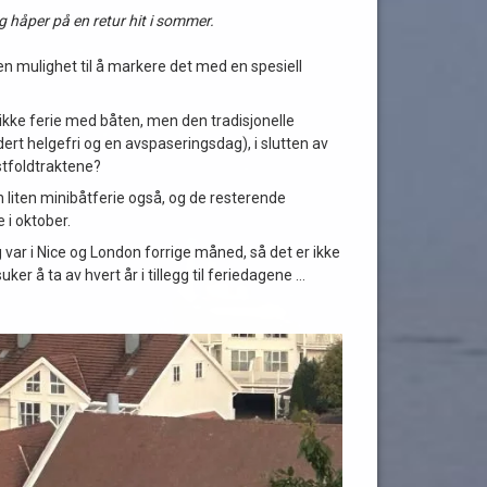
g håper på en retur hit i sommer.
 en mulighet til å markere det med en spesiell
r ikke ferie med båten, men den tradisjonelle
udert helgefri og en avspaseringsdag), i slutten av
stfoldtraktene?
 liten minibåtferie også, og de resterende
e i oktober.
g var i Nice og London forrige måned, så det er ikke
er å ta av hvert år i tillegg til feriedagene …