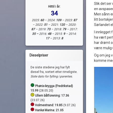
Slik det ser
Hittil i år:
en avspaseri
34
Men sånn er 
litt bortsk
2025:
60
– 2024:
109
– 2023:
87
Sørlandet el
– 2022:
51
– 2021:
120
– 2020:
87
– 2019:
73
– 2018:
79
– 2017:
I innlegget 
35 –
2016:
48
– 2015:
9
– 2014:
ha vært per
17
– 2013:
8
har drømt o
være mulig u
Og om jeg ve
Dieselpriser
komme meg t
De siste stedene jeg har fylt
diesel fra, sortert etter rimeligste.
Siste dato for fylling i parentes.
Phønix-brygga (Fredrikstad)
15.99
(28.05.20)
Ullern båtforening: 17.36
(23.07.26)
Holmestrand:
19.85
(9.07.26)
Hankø Marina: 21.05