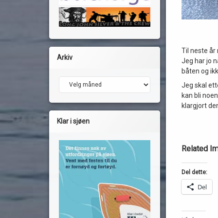
Til neste år
Arkiv
Jeg har jo n
båten og ikk
Arkiv
Jeg skal ett
kan bli noen
klargjort d
Klar i sjøen
Related I
Del dette:
Del