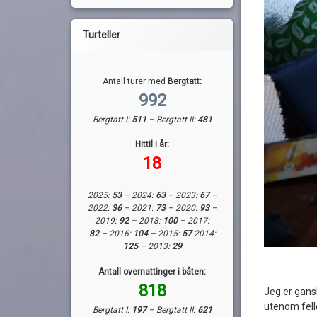
Turteller
Antall turer med
Bergtatt:
992
Bergtatt I:
511
– Bergtatt II:
481
Hittil i år:
18
2025:
53
– 2024:
63
– 2023:
67
–
2022:
36
– 2021:
73
– 2020:
93
–
2019:
92
– 2018:
100
– 2017:
82
– 2016:
104
– 2015:
57
2014:
125
– 2013:
29
Antall overnattinger i båten:
818
Jeg er gansk
utenom felle
Bergtatt I:
197
– Bergtatt II:
621