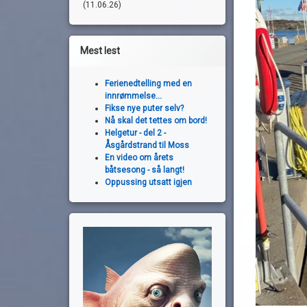
(11.06.26)
Mest lest
Ferienedtelling med en
innrømmelse...
Fikse nye puter selv?
Nå skal det tettes om bord!
Helgetur - del 2 -
Åsgårdstrand til Moss
En video om årets
båtsesong - så langt!
Oppussing utsatt igjen