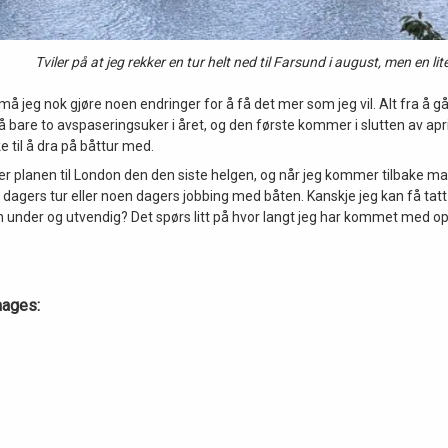
Tviler på at jeg rekker en tur helt ned til Farsund i august, men en lit
 må jeg nok gjøre noen endringer for å få det mer som jeg vil. Alt fra å gå n
å bare to avspaseringsuker i året, og den første kommer i slutten av april
e til å dra på båttur med.
er planen til London den den siste helgen, og når jeg kommer tilbake mand
 dagers tur eller noen dagers jobbing med båten. Kanskje jeg kan få tatt
en under og utvendig? Det spørs litt på hvor langt jeg har kommet med 
mages: