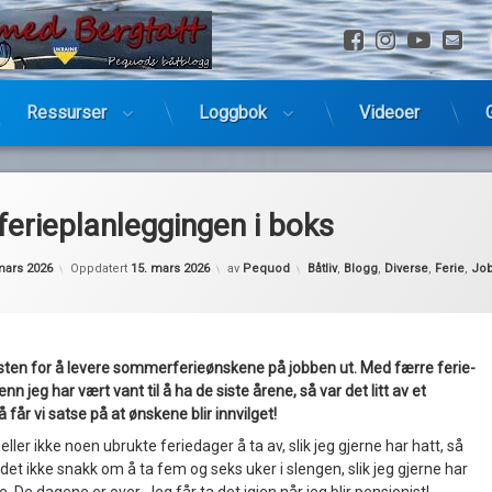
Facebook
Instagra
YouTu
E-
Ressurser
Loggbok
Videoer
ferieplanleggingen i boks
Kategorier:
mars 2026
Oppdatert
15. mars 2026
av
Pequod
Båtliv
,
Blogg
,
Diverse
,
Ferie
,
Jo
risten for å levere sommerferieønskene på jobben ut. Med færre ferie-
nn jeg har vært vant til å ha de siste årene, så var det litt av et
å får vi satse på at ønskene blir innvilget!
heller ikke noen ubrukte feriedager å ta av, slik jeg gjerne har hatt, så
det ikke snakk om å ta fem og seks uker i slengen, slik jeg gjerne har