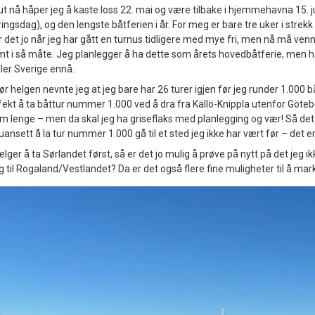
 ut nå håper jeg å kaste loss 22. mai og være tilbake i hjemmehavna 15. ju
ngsdag), og den lengste båtferien i år. For meg er bare tre uker i strekk
det jo når jeg har gått en turnus tidligere med mye fri, men nå må venne
jemt i så måte. Jeg planlegger å ha dette som årets hovedbåtferie, men 
ler Sverige ennå.
før helgen nevnte jeg at jeg bare har 26 turer igjen før jeg runder 1.000 b
fekt å ta båttur nummer 1.000 ved å dra fra Källö-Knippla utenfor Göteb
m lenge – men da skal jeg ha griseflaks med planlegging og vær! Så det
ansett å la tur nummer 1.000 gå til et sted jeg ikke har vært før – det 
lger å ta Sørlandet først, så er det jo mulig å prøve på nytt på det jeg ikk
il Rogaland/Vestlandet? Da er det også flere fine muligheter til å mar