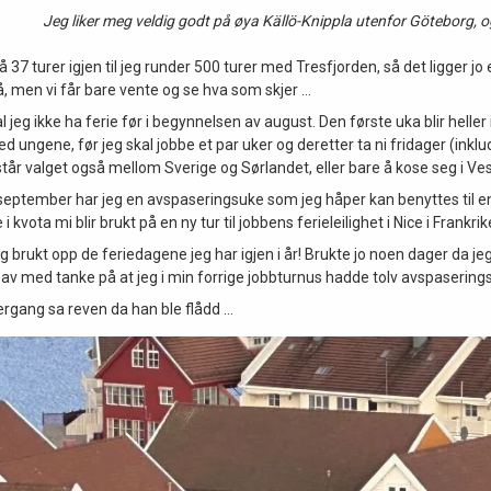
Jeg liker meg veldig godt på øya Källö-Knippla utenfor Göteborg, o
 37 turer igjen til jeg runder 500 turer med Tresfjorden, så det ligger jo
, men vi får bare vente og se hva som skjer …
l jeg ikke ha ferie før i begynnelsen av august. Den første uka blir helle
ed ungene, før jeg skal jobbe et par uker og deretter ta ni fridager (inkl
står valget også mellom Sverige og Sørlandet, eller bare å kose seg i Ve
v september har jeg en avspaseringsuke som jeg håper kan benyttes til en
 kvota mi blir brukt på en ny tur til jobbens ferieleilighet i Nice i Frankrik
g brukt opp de feriedagene jeg har igjen i år! Brukte jo noen dager da je
av med tanke på at jeg i min forrige jobbturnus hadde tolv avspaseringsuk
ergang sa reven da han ble flådd …