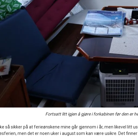
Fortsatt litt igjen å gjøre i forkabinen før den er hel
e så sikker på at ferieønskene mine går gjennom i år, men likevel litt usi
sferien, men det er noen uker i august som kan være usikre. Det finner j