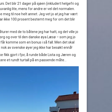
ni. Det blir 21 dager på sjøen (inkludert helgefri og
 uvanlig lite, mens for andre er vel det normalen.
 meg til noe helt annet. Jeg vet jo at jeg har vært
har ikke 100 prosent bestemt meg for om det blir
åturer med de to båtene jeg har hatt, og det ville jo
org og over til den danske øya Læsø – som jeg jo
 får komme som en bonus i så fall. Men det skal
er nok av svenske øyer jeg ikke har besøkt ennå!
e fikk gjort i fjor, å runde både Lista og Jæren og
kere et rundt turtall på en passende måte…