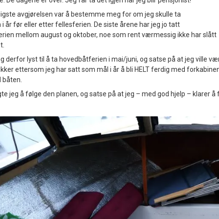
e. De dagene er over. Jeg får ta det igjen når jeg blir pensjonist!
igste avgjørelsen var å bestemme meg for om jeg skulle ta
 år før eller etter fellesferien. De siste årene har jeg jo tatt
ien mellom august og oktober, noe som rent værmessig ikke har slått
ut.
eg derfor lyst til å ta hovedbåtferien i mai/juni, og satse på at jeg vil
sikker ettersom jeg har satt som mål i år å bli HELT ferdig med forkabine
 båten.
gte jeg å følge den planen, og satse på at jeg – med god hjelp – klarer å