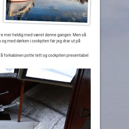
le være mer heldig med været denne gangen. Men så
n og med dørken i cockpiten før jeg drar ut på
 få forkabinen potte tett og cockpiten presentabel