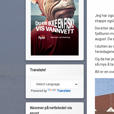
Jeg har også
etappe også
Deretter ska
fjellturen m
august. Da 
I slutten a
feriedagene i
Og da har je
så mye å ta 
Translate!
Alt er en ov
Powered by
Translate
Abonner på nettstedet via
epost