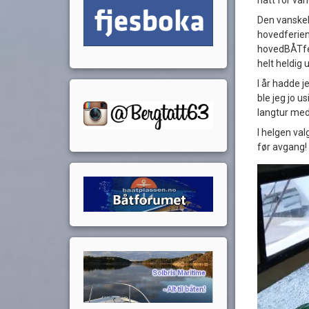
hatt for van
Den vanskel
hovedferien i
hovedBÅTfer
helt heldig 
I år hadde j
ble jeg jo u
langtur med
I helgen val
før avgang!