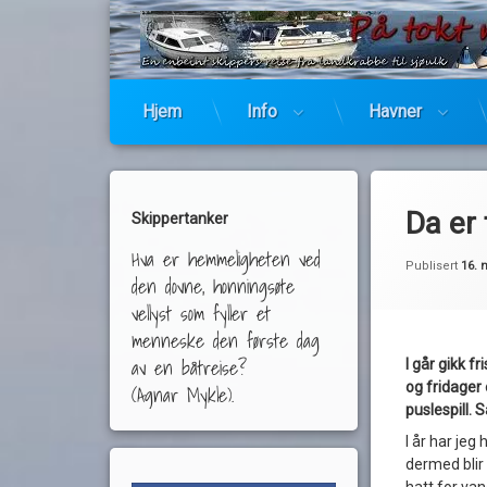
Hjem
Info
Havner
Da er 
Skippertanker
Hva er hemmeligheten ved
Publisert
16. 
den dovne, honningsøte
vellyst som fyller et
menneske den første dag
av en båtreise?
I går gikk f
og fridager e
(Agnar Mykle).
puslespill. S
I år har jeg 
dermed blir 