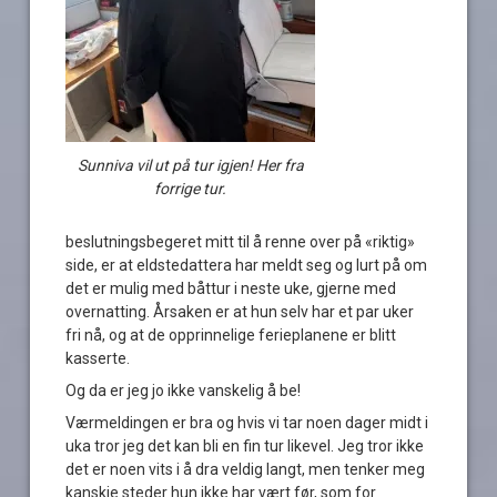
Sunniva vil ut på tur igjen! Her fra
forrige tur.
beslutningsbegeret mitt til å renne over på «riktig»
side, er at eldstedattera har meldt seg og lurt på om
det er mulig med båttur i neste uke, gjerne med
overnatting. Årsaken er at hun selv har et par uker
fri nå, og at de opprinnelige ferieplanene er blitt
kasserte.
Og da er jeg jo ikke vanskelig å be!
Værmeldingen er bra og hvis vi tar noen dager midt i
uka tror jeg det kan bli en fin tur likevel. Jeg tror ikke
det er noen vits i å dra veldig langt, men tenker meg
kanskje steder hun ikke har vært før, som for