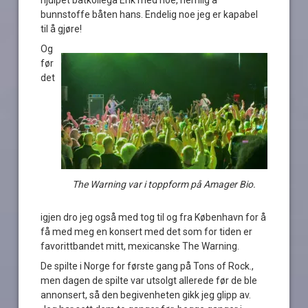
hjulpet båtkollega Erik med noe, nemlig å
bunnstoffe båten hans. Endelig noe jeg er kapabel
til å gjøre!
Og
før
det
The Warning var i toppform på Amager Bio.
igjen dro jeg også med tog til og fra København for å
få med meg en konsert med det som for tiden er
favorittbandet mitt, mexicanske The Warning.
De spilte i Norge for første gang på Tons of Rock.,
men dagen de spilte var utsolgt allerede før de ble
annonsert, så den begivenheten gikk jeg glipp av.