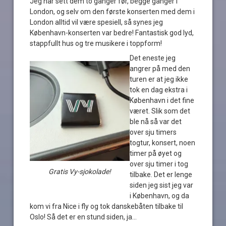
Jeg har sett dem to ganger før, begge ganger i
London, og selv om den første konserten med dem i
London alltid vil være spesiell, så synes jeg
København-konserten var bedre! Fantastisk god lyd,
stappfullt hus og tre musikere i toppform!
Det eneste jeg
angrer på med den
turen er at jeg ikke
tok en dag ekstra i
København i det fine
været. Slik som det
ble nå så var det
over sju timers
togtur, konsert, noen
timer på øyet og
over sju timer i tog
Gratis Vy-sjokolade!
tilbake. Det er lenge
siden jeg sist jeg var
i København, og da
kom vi fra Nice i fly og tok danskebåten tilbake til
Oslo! Så det er en stund siden, ja…