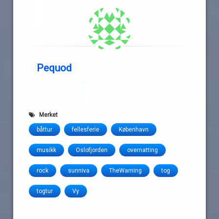
Pequod
Merket
båttur
fellesferie
København
musikk
Oslofjorden
overnatting
rock
sunniva
TheWarning
tog
togtur
Vy