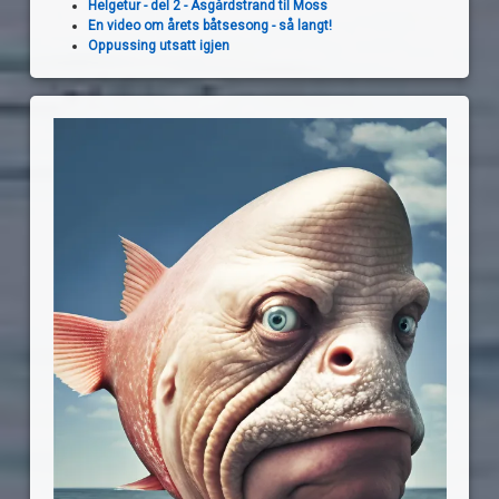
Helgetur - del 2 - Åsgårdstrand til Moss
En video om årets båtsesong - så langt!
Oppussing utsatt igjen