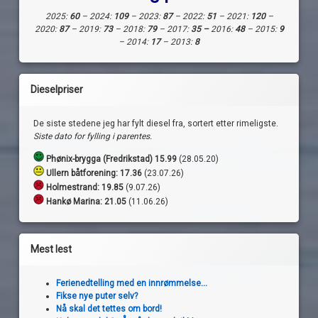
2025:
60
– 2024:
109
– 2023:
87
– 2022:
51
– 2021:
120
–
2020:
87
– 2019:
73
– 2018:
79
– 2017:
35 –
2016:
48
– 2015:
9
– 2014:
17
– 2013:
8
Dieselpriser
De siste stedene jeg har fylt diesel fra, sortert etter rimeligste.
Siste dato for fylling i parentes.
Phønix-brygga (Fredrikstad) 15.99
(28.05.20)
Ullern båtforening: 17.36
(23.07.26)
Holmestrand:
19.85
(9.07.26)
Hankø Marina: 21.05
(11.06.26)
Mest lest
Ferienedtelling med en innrømmelse...
Fikse nye puter selv?
Nå skal det tettes om bord!