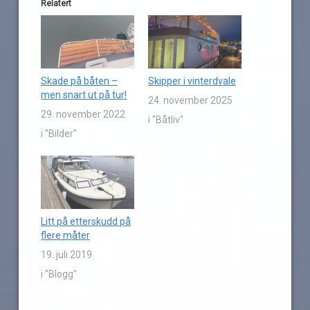
Relatert
Skade på båten –
Skipper i vinterdvale
men snart ut på tur!
24. november 2025
29. november 2022
i "Båtliv"
i "Bilder"
Litt på etterskudd på
flere måter
19. juli 2019
i "Blogg"