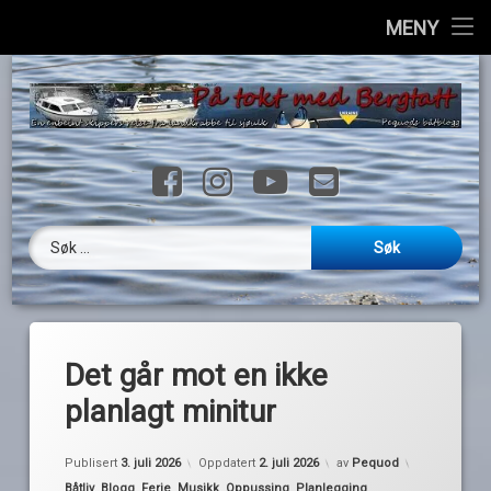
Hjem
MENY
H
Info
til
i
Havner
Facebook
Instagram
YouTube
E-post
Ressurser
Loggbok
Søk etter:
Videoer
Galleri
Det går mot en ikke
Kontakt
planlagt minitur
English
Publisert
3. juli 2026
Oppdatert
2. juli 2026
av
Pequod
Kategorier:
Båtliv
,
Blogg
,
Ferie
,
Musikk
,
Oppussing
,
Planlegging
,