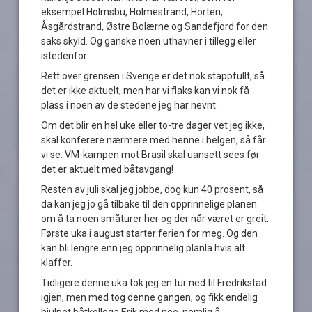
eksempel Holmsbu, Holmestrand, Horten,
Åsgårdstrand, Østre Bolærne og Sandefjord for den
saks skyld. Og ganske noen uthavner i tillegg eller
istedenfor.
Rett over grensen i Sverige er det nok stappfullt, så
det er ikke aktuelt, men har vi flaks kan vi nok få
plass i noen av de stedene jeg har nevnt.
Om det blir en hel uke eller to-tre dager vet jeg ikke,
skal konferere nærmere med henne i helgen, så får
vi se. VM-kampen mot Brasil skal uansett sees før
det er aktuelt med båtavgang!
Resten av juli skal jeg jobbe, dog kun 40 prosent, så
da kan jeg jo gå tilbake til den opprinnelige planen
om å ta noen småturer her og der når været er greit.
Første uka i august starter ferien for meg. Og den
kan bli lengre enn jeg opprinnelig planla hvis alt
klaffer.
Tidligere denne uka tok jeg en tur ned til Fredrikstad
igjen, men med tog denne gangen, og fikk endelig