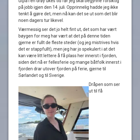
utpå i en drøy ukes tid før jeg skal begynne forsiktig
på jobb igjen den 14. juli. Opprinnelig hadde jeg ikke
tenkt å gjøre det, men nå kan det se ut som det blir
noen dagers tur likevel.
Værmessig ser det jo helt fint ut, det som har vært
bøygen for meg har vært at det på denne tiden
gjerne er fullt de fleste steder (og jeg mistrives hvis
det er stappfullt), men jeg har jo spekulert i at det
kan være litt lettere å få plass her innerst i fjorden,
siden det nå er fellesferie og mange båtfolk innerst i
fjorden drar utover fjorden på ferie, gjerne til
Sørlandet og til Sverige.
Dråpen som ser
ut til få