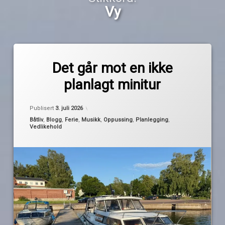
Vy
Merket
av
båttur
Det går mot en ikke
Pequod
fellesferie
planlagt minitur
København
musikk
Oppdatert
2. juli 2026
Publisert
3. juli 2026
Oslofjorden
Kategorier:
Båtliv
,
Blogg
,
Ferie
,
Musikk
,
Oppussing
,
Planlegging
,
Vedlikehold
overnatting
rock
sunniva
TheWarning
tog
togtur
Vy