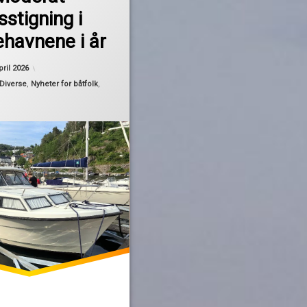
sstigning i
ehavnene i år
Oppdatert
2. april 2026
pril 2026
Diverse
,
Nyheter for båtfolk
,