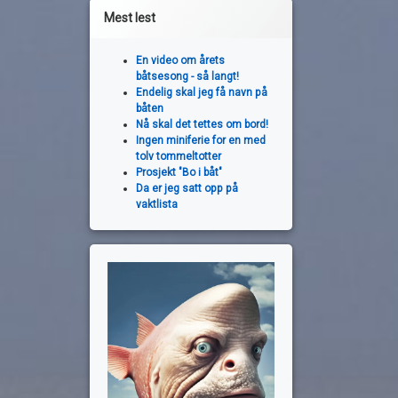
Mest lest
En video om årets
båtsesong - så langt!
Endelig skal jeg få navn på
båten
Nå skal det tettes om bord!
Ingen miniferie for en med
tolv tommeltotter
Prosjekt "Bo i båt"
Da er jeg satt opp på
vaktlista