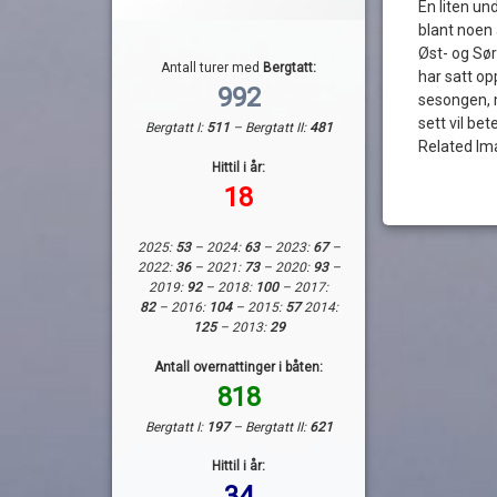
En liten un
blant noen
Øst- og Sør
Antall turer med
Bergtatt:
har satt o
992
sesongen, 
sett vil b
Bergtatt I:
511
– Bergtatt II:
481
Related Im
Hittil i år:
18
2025:
53
– 2024:
63
– 2023:
67
–
2022:
36
– 2021:
73
– 2020:
93
–
2019:
92
– 2018:
100
– 2017:
82
– 2016:
104
– 2015:
57
2014:
125
– 2013:
29
Antall overnattinger i båten:
818
Bergtatt I:
197
– Bergtatt II:
621
Hittil i år:
34