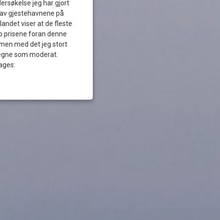
dersøkelse jeg har gjort
 av gjestehavnene på
landet viser at de fleste
pp prisene foran denne
men med det jeg stort
etegne som moderat.
ages: