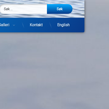
Søk etter:
m
be
post
Galleri
Kontakt
English
Hopp
til
innhold