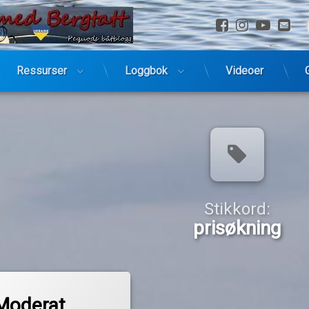
Facebook
Instagra
YouTu
E-
Ressurser
Loggbok
Videoer
Stikkord:
prisøkning
Moderat