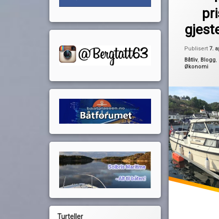
pris
pri
prisøkning
gjest
Publisert
7. a
Kategorier:
Båtliv
,
Blogg
,
Økonomi
Turteller