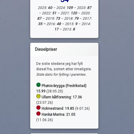
2025:
60
– 2024:
109
– 2023:
87
– 2022:
51
– 2021:
120
– 2020:
87
– 2019:
73
– 2018:
79
– 2017:
35 –
2016:
48
– 2015:
9
– 2014:
17
– 2013:
8
Dieselpriser
De siste stedene jeg har fylt
diesel fra, sortert etter rimeligste.
Siste dato for fylling i parentes.
Phønix-brygga (Fredrikstad)
15.99
(28.05.20)
Ullern båtforening: 17.36
(23.07.26)
Holmestrand:
19.85
(9.07.26)
Hankø Marina: 21.05
(11.06.26)