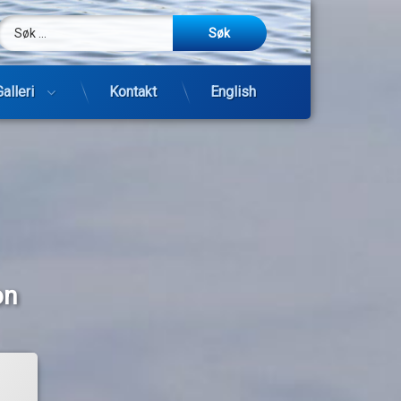
Søk etter:
m
be
post
Galleri
Kontakt
English
Hopp
til
innhold
on
m
m