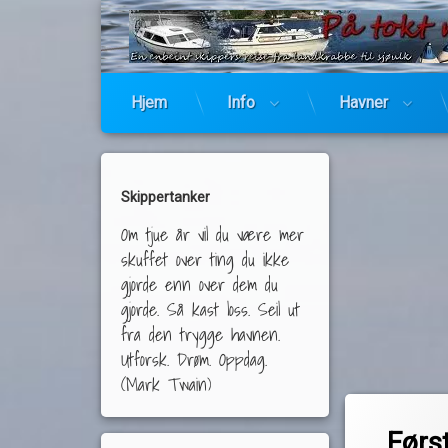
Hjem
Info
Havner
Skippertanker
Om tjue år vil du være mer
skuffet over ting du ikke
gjorde enn over dem du
gjorde. Så kast loss. Seil ut
fra den trygge havnen.
Utforsk. Drøm. Oppdag.
(Mark Twain)
Merket
av
bærbar kraftsta
Førs
Pequod