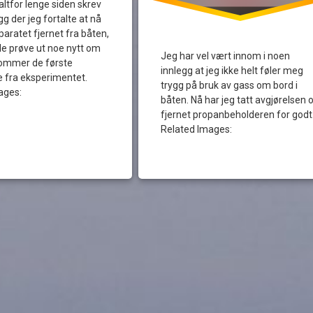
 altfor lenge siden skrev
gg der jeg fortalte at nå
aratet fjernet fra båten,
ille prøve ut noe nytt om
Jeg har vel vært innom i noen
kommer de første
innlegg at jeg ikke helt føler meg
e fra eksperimentet.
trygg på bruk av gass om bord i
ages:
båten. Nå har jeg tatt avgjørelsen 
fjernet propanbeholderen for godt
Related Images: