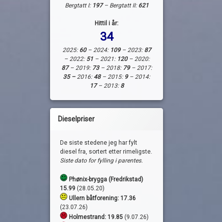
Bergtatt I:
197
– Bergtatt II:
621
Hittil i år:
34
2025:
60
– 2024:
109
– 2023:
87
– 2022:
51
– 2021:
120
– 2020:
87
– 2019:
73
– 2018:
79
– 2017:
35 –
2016:
48
– 2015:
9
– 2014:
17
– 2013:
8
Dieselpriser
De siste stedene jeg har fylt
diesel fra, sortert etter rimeligste.
Siste dato for fylling i parentes.
Phønix-brygga (Fredrikstad)
15.99
(28.05.20)
Ullern båtforening: 17.36
(23.07.26)
Holmestrand:
19.85
(9.07.26)