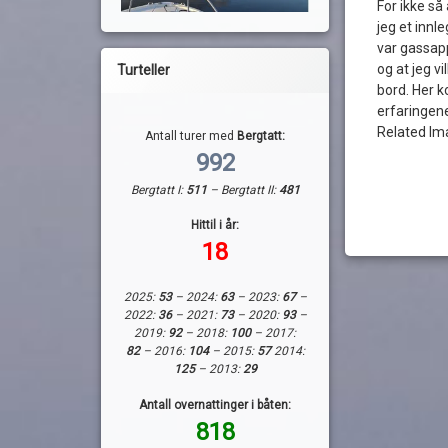
For ikke så
jeg et innle
var gassapp
og at jeg v
Turteller
bord. Her 
erfaringen
Related Im
Antall turer med
Bergtatt:
992
Bergtatt I:
511
– Bergtatt II:
481
Hittil i år:
18
2025:
53
– 2024:
63
– 2023:
67
–
2022:
36
– 2021:
73
– 2020:
93
–
2019:
92
– 2018:
100
– 2017:
82
– 2016:
104
– 2015:
57
2014:
125
– 2013:
29
Antall overnattinger i båten:
818