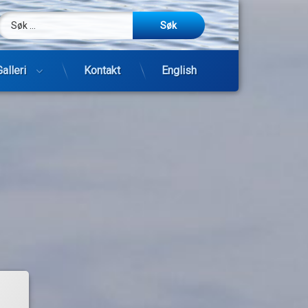
Søk etter:
m
be
post
Galleri
Kontakt
English
Hopp
til
innhold