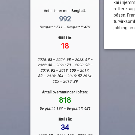
kai i hjemm
rettere sag
Antall turer med
Bergtatt:
båsen. Fram
992
turvirksom
Bergtatt I:
511
– Bergtatt II:
481
jobbing om
Hittil i år:
18
2025:
53
– 2024:
63
– 2023:
67
–
2022:
36
– 2021:
73
– 2020:
93
–
2019:
92
– 2018:
100
– 2017:
82
– 2016:
104
– 2015:
57
2014:
125
– 2013:
29
Antall overnattinger i båten:
818
Bergtatt I:
197
– Bergtatt II:
621
Hittil i år:
34