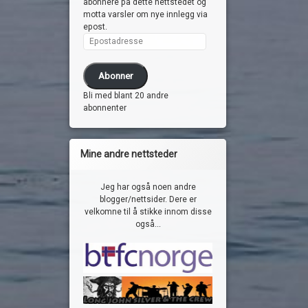
abonnere på dette nettstedet og
motta varsler om nye innlegg via
epost.
Epostadresse
Abonner
Bli med blant 20 andre
abonnenter
Mine andre nettsteder
Jeg har også noen andre
blogger/nettsider. Dere er
velkomne til å stikke innom disse
også...