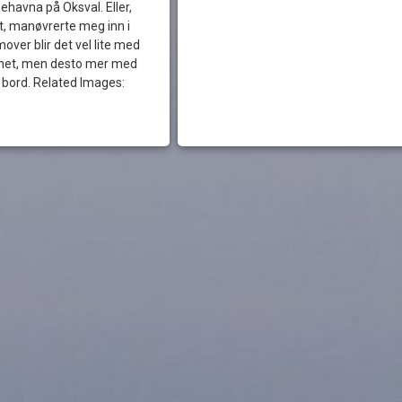
ehavna på Oksval. Eller,
t, manøvrerte meg inn i
over blir det vel lite med
het, men desto mer med
 bord. Related Images: