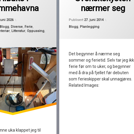
hunnebostrand
emmehavna
nærmer seg
moss
smögen
Oppdatert
12. juni 2026
Oppdatert
27. ju
 juni 2026
Publisert
27. juni 2014
son
Kategorier:
Blogg
,
Diverse
,
Ferie
,
Blogg
,
Planlegging
nteriør
,
Litteratur
,
Oppussing
,
sotekanalen
svenskekysten
turplanlegging
Det begynner å nærme seg
sommer og ferietid. Selv tar jeg ik
ferie før om to uker, og begynner
med å dra på fjellet før debuten
som ferieskipper skal unnagjøres.
Related Images:
ne uka klappet jeg til