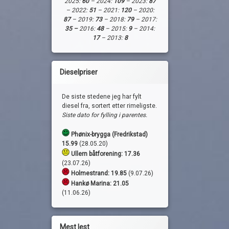
2025:
60
– 2024:
109
– 2023:
87
– 2022:
51
– 2021:
120
– 2020:
87
– 2019:
73
– 2018:
79
– 2017:
35 –
2016:
48
– 2015:
9
– 2014:
17
– 2013:
8
Dieselpriser
De siste stedene jeg har fylt
diesel fra, sortert etter rimeligste.
Siste dato for fylling i parentes.
Phønix-brygga (Fredrikstad)
15.99
(28.05.20)
Ullern båtforening: 17.36
(23.07.26)
Holmestrand:
19.85
(9.07.26)
Hankø Marina: 21.05
(11.06.26)
Mest lest