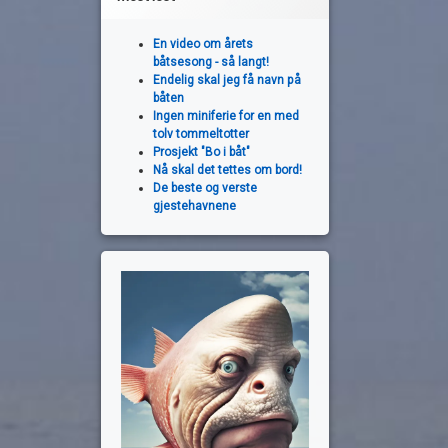
En video om årets
båtsesong - så langt!
Endelig skal jeg få navn på
båten
Ingen miniferie for en med
tolv tommeltotter
Prosjekt "Bo i båt"
Nå skal det tettes om bord!
De beste og verste
gjestehavnene