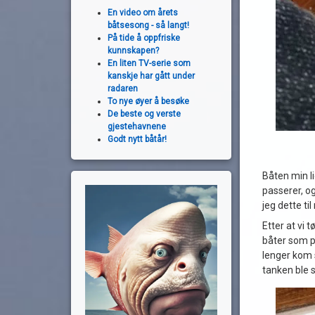
En video om årets
båtsesong - så langt!
På tide å oppfriske
kunnskapen?
En liten TV-serie som
kanskje har gått under
radaren
To nye øyer å besøke
De beste og verste
gjestehavnene
Godt nytt båtår!
Båten min li
passerer, o
jeg dette ti
Etter at vi 
båter som pl
lenger kom 
tanken ble s