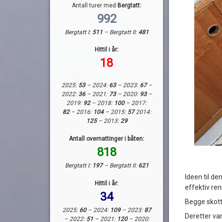
Antall turer med
Bergtatt:
992
Bergtatt I:
511
– Bergtatt II:
481
Hittil i år:
18
2025:
53
– 2024:
63
– 2023:
67
–
2022:
36
– 2021:
73
– 2020:
93
–
2019:
92
– 2018:
100
– 2017:
82
– 2016:
104
– 2015:
57
2014:
125
– 2013:
29
Antall overnattinger i båten:
818
Bergtatt I:
197
– Bergtatt II:
621
Ideen til d
Hittil i år:
effektiv re
34
Begge skotte
2025:
60
– 2024:
109
– 2023:
87
Deretter var
– 2022:
51
– 2021:
120
– 2020: