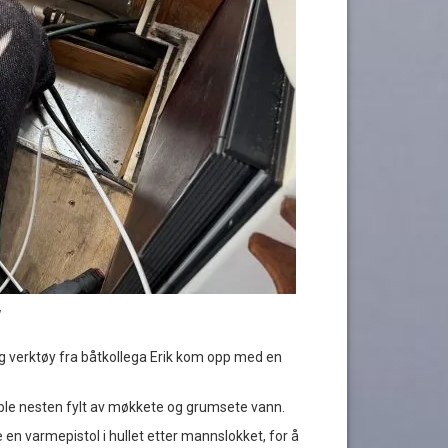
!
g verktøy fra båtkollega Erik kom opp med en
k ble nesten fylt av møkkete og grumsete vann.
e en varmepistol i hullet etter mannslokket, for å