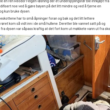
e en ren Reodor Felgen-løsning der et underspylingsrør ble innkjøpt fra
ifisert noe ved å gjøre bøyen på det litt mindre og ved å fjerne en
og kun bruke dysen.
eskottene har to små åpninger foran og bak og det litt lettere
øret kom så vidt inn i de små hullene. Deretter ble vannet satt på og
 fra dysen var såpass kraftig at det fort kom ut møkkete vann ut fra sko