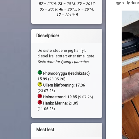
gjøre tørki
87
– 2019:
73
– 2018:
79
– 2017:
35 –
2016:
48
– 2015:
9
– 2014:
17
– 2013:
8
Dieselpriser
De siste stedene jeg har fylt
diesel fra, sortert etter rimeligste.
Siste dato for fylling i parentes.
Phønix-brygga (Fredrikstad)
15.99
(28.05.20)
Ullern båtforening: 17.36
(23.07.26)
Holmestrand:
19.85
(9.07.26)
Hankø Marina: 21.05
(11.06.26)
Mest lest