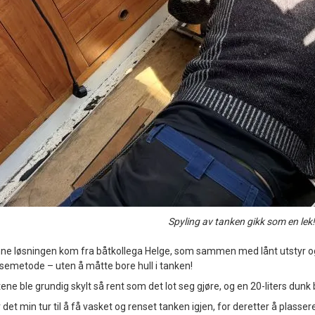
Spyling av tanken gikk som en lek
enne løsningen kom fra båtkollega Helge, som sammen med lånt utstyr o
nsemetode – uten å måtte bore hull i tanken!
ne ble grundig skylt så rent som det lot seg gjøre, og en 20-liters dun
 det min tur til å få vasket og renset tanken igjen, for deretter å plasser