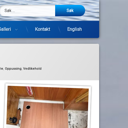
Søk etter:
m
be
post
Galleri
Kontakt
English
Hopp
til
innhold
ie
,
Oppussing
,
Vedlikehold