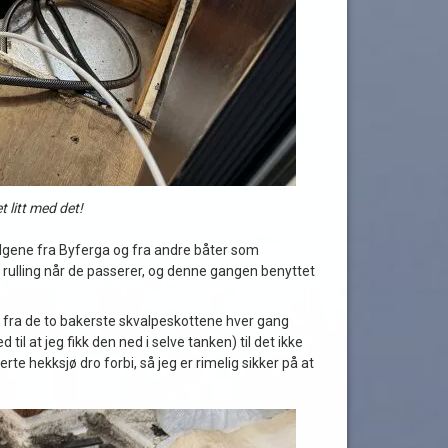
t litt med det!
 bølgene fra Byferga og fra andre båter som
rulling når de passerer, og denne gangen benyttet
vann fra de to bakerste skvalpeskottene hver gang
il at jeg fikk den ned i selve tanken) til det ikke
 hekksjø dro forbi, så jeg er rimelig sikker på at