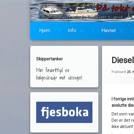
Hjem
Info
Havner
Diesel
Skippertanker
Min favorittlyd er
Publisert
25. 
bølgeskvulp mot skroget.
I forrige in
avslutte die
Det som var
Der er det r
ikke aktuel