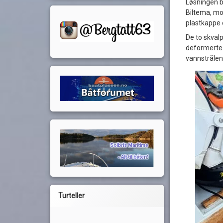
Løsningen bl
Biltema, mod
plastkappe 
De to skvalp
deformerte r
vannstrålen
Turteller