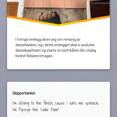
rens
reodor
felgen
tankrens
I forrige innlegg skrev jeg om rensing av
underspylingsrør
dieseltanken, og i dette innlegget skal vi avslutte
dieselkapittelet og starte et nytt! Båten blir stadig
bedre! Related Images:
Skippertanker
I'm strong to the finich, cause I eats me spinach,
I'm Popeye the Sailor Man!