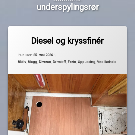
underspylingsrør
Merket
1
dieseltank
kommentar
Diesel og kryssfinér
til
Diesel
dørk
av
Oppdatert
23. mai 2026
og
Publisert
25. mai 2026
Pequod
kryssfinér
Kategorier:
Båtliv
,
Blogg
,
Diverse
,
Drivstoff
,
Ferie
,
Oppussing
,
Vedlikehold
dørkluker
dørkplatetr
høytrykksspyler
kryssfiner
Maxbo
ny