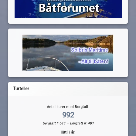
Turteller
Antall turer med
Bergtatt:
992
Bergtatt I:
511
– Bergtatt II:
481
Hittil i år: