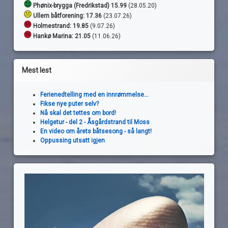
Phønix-brygga (Fredrikstad) 15.99
(28.05.20)
Ullern båtforening: 17.36
(23.07.26)
Holmestrand:
19.85
(9.07.26)
Hankø Marina: 21.05
(11.06.26)
Mest lest
Ferienedtelling med en innrømmelse...
Fikse nye puter selv?
Nå skal det tettes om bord!
Helgetur - del 2 - Åsgårdstrand til Moss
En video om årets båtsesong - så langt!
Oppussing utsatt igjen