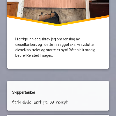
rens
reodor
felgen
tankrens
I forrige innlegg skrev jeg om rensing av
underspylingsrør
dieseltanken, og i dette innlegget skal vi avslutte
dieselkapittelet og starte et nytt! Båten blir stadig
bedre! Related Images:
Skippertanker
Båtliv skulle vært på blå resept.