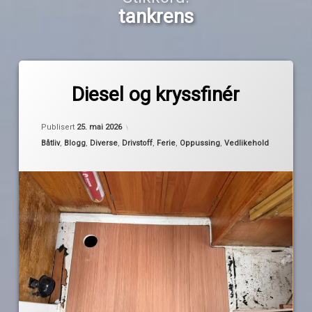
tankrens
Merket
1
dieseltank
kommentar
Diesel og kryssfinér
til
Diesel
dørk
av
Oppdatert
23. mai 2026
og
Publisert
25. mai 2026
Pequod
kryssfinér
Kategorier:
Båtliv
,
Blogg
,
Diverse
,
Drivstoff
,
Ferie
,
Oppussing
,
Vedlikehold
dørkluker
dørkplatetr
høytrykksspyler
kryssfiner
Maxbo
ny