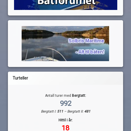
Turteller
Antall turer med
Bergtatt:
992
Bergtatt I:
511
– Bergtatt II:
481
Hittil i år:
18