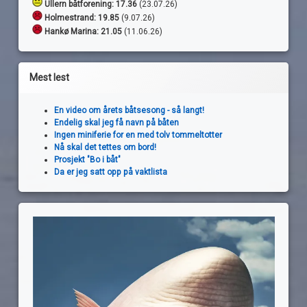
Ullern båtforening: 17.36
(23.07.26)
Holmestrand:
19.85
(9.07.26)
Hankø Marina: 21.05
(11.06.26)
Mest lest
En video om årets båtsesong - så langt!
Endelig skal jeg få navn på båten
Ingen miniferie for en med tolv tommeltotter
Nå skal det tettes om bord!
Prosjekt "Bo i båt"
Da er jeg satt opp på vaktlista