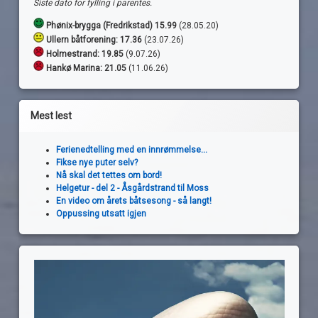
Siste dato for fylling i parentes.
Phønix-brygga (Fredrikstad) 15.99
(28.05.20)
Ullern båtforening: 17.36
(23.07.26)
Holmestrand:
19.85
(9.07.26)
Hankø Marina: 21.05
(11.06.26)
Mest lest
Ferienedtelling med en innrømmelse...
Fikse nye puter selv?
Nå skal det tettes om bord!
Helgetur - del 2 - Åsgårdstrand til Moss
En video om årets båtsesong - så langt!
Oppussing utsatt igjen