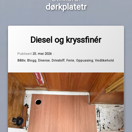
dørkplatetr
Merket
1
dieseltank
kommentar
Diesel og kryssfinér
til
Diesel
dørk
av
Oppdatert
23. mai 2026
og
Publisert
25. mai 2026
Pequod
kryssfinér
Kategorier:
Båtliv
,
Blogg
,
Diverse
,
Drivstoff
,
Ferie
,
Oppussing
,
Vedlikehold
dørkluker
dørkplatetr
høytrykksspyler
kryssfiner
Maxbo
ny