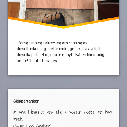
rens
reodor
felgen
tankrens
I forrige innlegg skrev jeg om rensing av
underspylingsrør
dieseltanken, og i dette innlegget skal vi avslutte
dieselkapittelet og starte et nytt! Båten blir stadig
bedre! Related Images:
Skippertanker
At sea, I learned how little a person needs, not how
much.
(Robin Lee Graham).