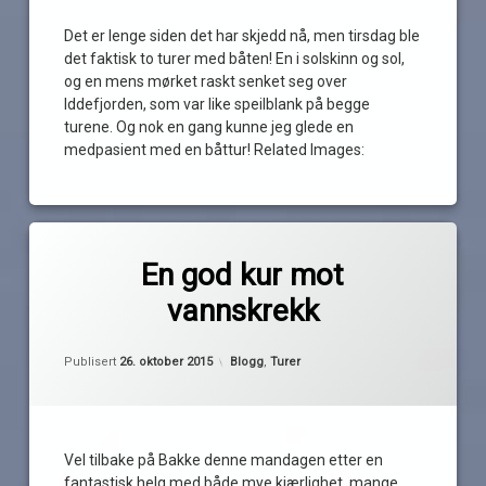
krokstrand
Det er lenge siden det har skjedd nå, men tirsdag ble
det faktisk to turer med båten! En i solskinn og sol,
og en mens mørket raskt senket seg over
Iddefjorden, som var like speilblank på begge
turene. Og nok en gang kunne jeg glede en
medpasient med en båttur! Related Images:
Merket
av
Bakke
En god kur mot
Pequod
Halden
vannskrekk
halden
gjestehavn
Oppdatert
26. oktober 2015
Kategorier:
Publisert
26. oktober 2015
Blogg
,
Turer
helgepermisjon
iddefjorden
måneskinn
vannskrekk
Vel tilbake på Bakke denne mandagen etter en
fantastisk helg med både mye kjærlighet, mange