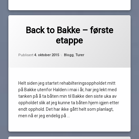
Merket
4
Bakke
kommentarer
Back to Bakke – første
til
etappe
Back
Embark
av
to
Pequod
Bakke
Oppdatert
4. oktober 2015
hummerteiner
–
Kategorier:
Publisert
4. oktober 2015
Blogg
,
Turer
første
etappe
motstrøm
oscarsborg
Helt siden jeg startet rehabilteringsoppholdet mitt
på Bakke utenfor Halden i mai i år, har jeg lekt med
son
tanken på å ta båten min til Bakke den siste uka av
oppholdet slik at jeg kunne ta båten hjem igjen etter
endt opphold. Det har ikke gått helt som planlagt,
men nå er jeg endelig på …
Les