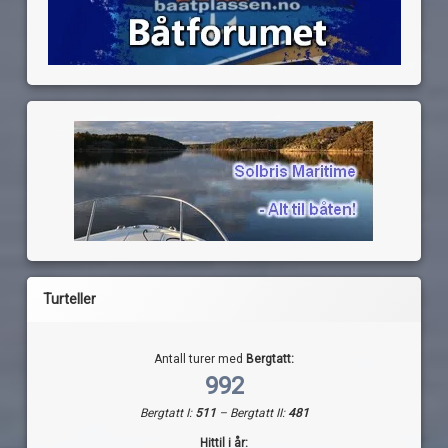
Turteller
Antall turer med
Bergtatt:
992
Bergtatt I:
511
– Bergtatt II:
481
Hittil i år: