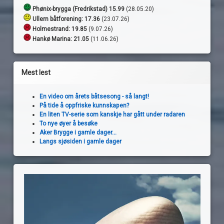
Phønix-brygga (Fredrikstad) 15.99
(28.05.20)
Ullern båtforening: 17.36
(23.07.26)
Holmestrand:
19.85
(9.07.26)
Hankø Marina: 21.05
(11.06.26)
Mest lest
En video om årets båtsesong - så langt!
På tide å oppfriske kunnskapen?
En liten TV-serie som kanskje har gått under radaren
To nye øyer å besøke
Aker Brygge i gamle dager...
Langs sjøsiden i gamle dager