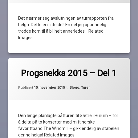
Del
4
drivstoff
Det nærmer seg avslutningen av turrapporten fra
helga. Dette er siste del! En del jeg opprinnelig
drivstofføkonomi
trodde kom til å bli helt annerledes… Related
Images:
haøya
havnesjef
Merket
kran
av
Bakke
Progsnekka 2015 – Del 1
Pequod
nesoddtangen
Halden
Oppdatert
10. november 2015
Hurum
Kategorier:
Publisert
10. november 2015
Blogg
,
Turer
oksval
kjæresten
Progsnekka
konsert
2015
live
Den lenge planlagte båtturen til Sætre i Hurum – for
Nytt
Sætre
å delta på to konserter med mitt norske
på
favorittband The Windmill – gikk endelig av stabelen
Nytt
sprengning
denne helga! Related Images:
progrock