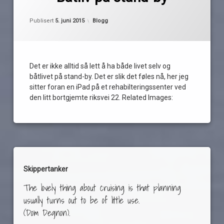
Bakke
Oppdatert
5. juni 2015
båtliv
Kategorier:
Publisert
5. juni 2015
Blogg
Halden
på
vent
Det er ikke alltid så lett å ha både livet selv og
rehabilitering
båtlivet på stand-by. Det er slik det føles nå, her jeg
stand-
sitter foran en iPad på et rehabilteringssenter ved
by
den litt bortgjemte riksvei 22. Related Images:
tålmodighet
Skippertanker
The lovely thing about cruising is that planning
usually turns out to be of little use.
(Dom Degnon).