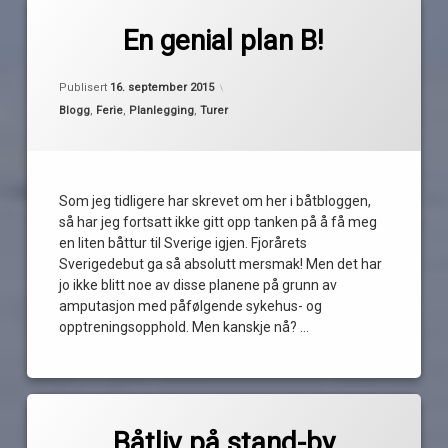
Merket
av
Bakke
En genial plan B!
Pequod
ferietur
Oppdatert
15. september 2015
Halden
Publisert
16. september 2015
iddefjorden
Kategorier:
Blogg
,
Ferie
,
Planlegging
,
Turer
koster
rullestol
strömstad
Som jeg tidligere har skrevet om her i båtbloggen,
sverige
så har jeg fortsatt ikke gitt opp tanken på å få meg
en liten båttur til Sverige igjen. Fjorårets
Sverigedebut ga så absolutt mersmak! Men det har
jo ikke blitt noe av disse planene på grunn av
amputasjon med påfølgende sykehus- og
opptreningsopphold. Men kanskje nå? …
Les
Merket
av
amputasjon
Båtliv på stand-by
Pequod