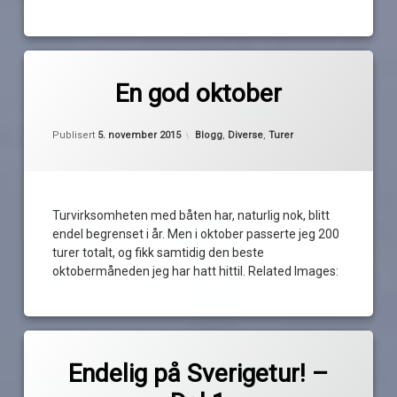
Progsnekka
Spro
2015
Merket
Sætre
spyling
av
Strømtangen
amputasjon
En god oktober
Pequod
The
Svinesund
Bakke
Windmill
Oppdatert
4. november 2015
symfonisk
båtturer
Kategorier:
Publisert
5. november 2015
Blogg
,
Diverse
,
Turer
rock
inspirasjon
The
logg
Windmill
oktober
Turvirksomheten med båten har, naturlig nok, blitt
opplading
endel begrenset i år. Men i oktober passerte jeg 200
rehabilitering
turer totalt, og fikk samtidig den beste
totalt
oktobermåneden jeg har hatt hittil. Related Images:
treningsapparat
turer
Merket
av
Bakke
Endelig på Sverigetur! –
Pequod
Halden