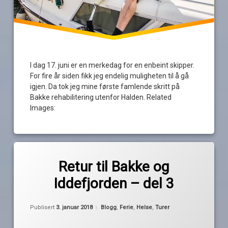
I dag 17. juni er en merkedag for en enbeint skipper.
For fire år siden fikk jeg endelig muligheten til å gå
igjen. Da tok jeg mine første famlende skritt på
Bakke rehabilitering utenfor Halden. Related
Images:
Merket
av
Ahus
Retur til Bakke og
Pequod
Bakke
Iddefjorden – del 3
ekspressnekke
sår
Oppdatert
9. januar 2018
Kategorier:
Publisert
3. januar 2018
Blogg
,
Ferie
,
Helse
,
Turer
sårstell