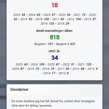
18
2025:
53
– 2024:
63
– 2023:
67
– 2022:
36
– 2021:
73
– 2020:
93
– 2019:
92
– 2018:
100
– 2017:
82
– 2016:
104
– 2015:
57
2014:
125
– 2013:
29
Antall overnattinger i båten:
818
Bergtatt I:
197
– Bergtatt II:
621
Hittil i år:
34
2025:
60
– 2024:
109
– 2023:
87
– 2022:
51
– 2021:
120
–
2020:
87
– 2019:
73
– 2018:
79
– 2017:
35 –
2016:
48
– 2015:
9
– 2014:
17
– 2013:
8
Dieselpriser
De siste stedene jeg har fylt diesel fra, sortert etter rimeligste.
Siste dato for fylling i parentes.