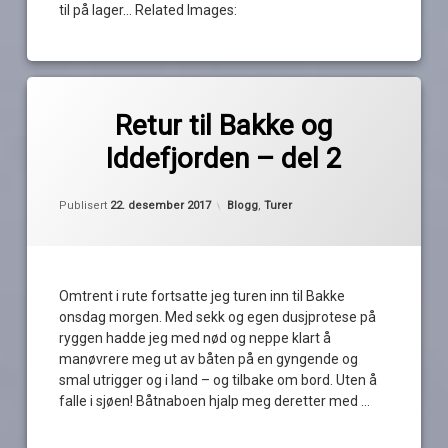
til på lager… Related Images:
Merket
av
avspaseringsuke
Retur til Bakke og
Pequod
Bakke
Iddefjorden – del 2
Bakke
camping
Kategorier:
Publisert
22. desember 2017
Blogg
,
Turer
iddefjorden
rederinnen
Omtrent i rute fortsatte jeg turen inn til Bakke
onsdag morgen. Med sekk og egen dusjprotese på
ryggen hadde jeg med nød og neppe klart å
manøvrere meg ut av båten på en gyngende og
smal utrigger og i land – og tilbake om bord. Uten å
falle i sjøen! Båtnaboen hjalp meg deretter med …
Les