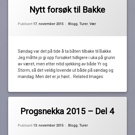
av
Bakke
Nytt forsøk til Bakke
Pequod
Båtplassen
Oppdatert
17. november 2015
bonus
Kategorier:
Publisert
17. november 2015
Blogg
,
Turer
,
Vær
delfin
diesel.
vindusvisker
Søndag var det på tide å ta båten tilbake til Bakke.
høstvær
Jeg måtte jo gi opp forsøket tidligere i uka på grunn
iddefjorden
av været, men etter nitid sjekking av både Yr og
is
Storm, så det veldig lovende ut både på søndag og
kebab
mandag. Men det er jo høst… Related Images:
liten
kuling
moss
Merket
1
nise
Bakke
kommentar
Progsnekka 2015 – Del 4
regnvær
til
Progsnekka
tåke
bunnstoff
av
Oppdatert
13. november 2015
2015
Kategorier:
Publisert
13. november 2015
Blogg
,
Turer
vendereis
Pequod
–
Dragsund