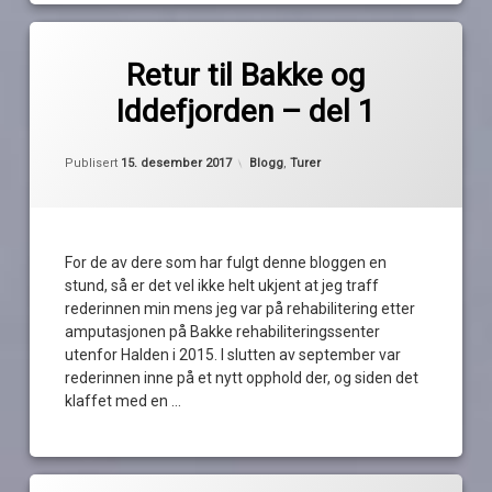
Merket
av
avspaseringsuke
Retur til Bakke og
Pequod
Bakke
Iddefjorden – del 1
Halden
moss
Oppdatert
14. desember 2017
Kategorier:
Publisert
15. desember 2017
Blogg
,
Turer
rederinnen
son
For de av dere som har fulgt denne bloggen en
stund, så er det vel ikke helt ukjent at jeg traff
rederinnen min mens jeg var på rehabilitering etter
amputasjonen på Bakke rehabiliteringssenter
utenfor Halden i 2015. I slutten av september var
rederinnen inne på et nytt opphold der, og siden det
klaffet med en …
Les
Merket