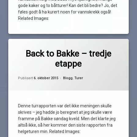
gode kaker og to båtturer! Kan det bli bedre? Jo, det
føles godt å ha kurert noen for vannskrekk også!
Related Images:
Merket
2
Bakke
kommentarer
Back to Bakke – tredje
til
etappe
Back
diesel
av
to
Pequod
Bakke
Oppdatert
6. oktober 2015
frokost
–
Kategorier:
Publisert
6. oktober 2015
Blogg
,
Turer
tredje
etappe
Halden
iddefjorden
Denne turrapporten var det ikke meningen skulle
skrives – jeg hadde jo beregnet at jeg skulle være
protese
framme på Bakke søndag kveld. Men det klarte jeg
altså ikke, så her kommer den siste rapporten fra
helgeturen min. Related Images: