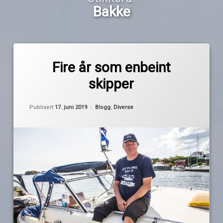
Bakke
Merket
av
amputasjon
Fire år som enbeint
Pequod
Bakke
skipper
enebint
skipper
Oppdatert
17. juni 2019
Kategorier:
Publisert
17. juni 2019
Blogg
,
Diverse
første
gang
Halden
protese
skritt