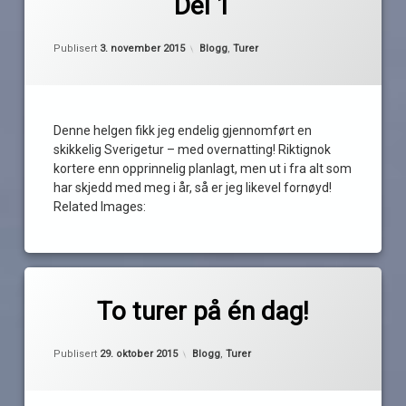
Del 1
hummerteiner
iddefjorden
Oppdatert
3. november 2015
Kategorier:
Publisert
3. november 2015
Blogg
,
Turer
Ringdalsfjorden
strömstad
strøm
Denne helgen fikk jeg endelig gjennomført en
svenskehandel
skikkelig Sverigetur – med overnatting! Riktignok
svensketuren
kortere enn opprinnelig planlagt, men ut i fra alt som
2015
har skjedd med meg i år, så er jeg likevel fornøyd!
Svinesund
Related Images:
taxisjåfør
Merket
av
Bakke
To turer på én dag!
Pequod
båtturer
Oppdatert
29. oktober 2015
flytebrygger
Kategorier:
Publisert
29. oktober 2015
Blogg
,
Turer
gjestebrygger
iddefjorden