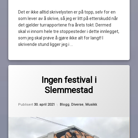
Det er ikke alltid skrivelysten er på topp, selv for en
som lever av å skrive, så jeg er litt på etterskudd når
det gjelder turrapportene fra årets tokt. Dermed
skal vi innom hele tre stoppesteder i dette innlegget,
som jeg skal prøve å gjøre ikke alt for langt! I
skrivende stund ligger jeg i …
Les
Merket
av
festival
Ingen festival i
Pequod
langhelg
Slemmestad
Sekkefabrikken
Slemmestad
Oppdatert
30. april 2021
Kategorier:
Publisert
30. april 2021
Blogg
,
Diverse
,
Musikk
utsatt
We
Låve
Rock