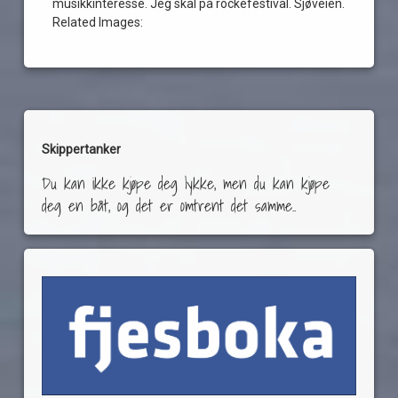
musikkinteresse. Jeg skal på rockefestival. Sjøveien.
oscarsborg
Related Images:
procrock
Pymlico
rock
The
Windmill
We
Skippertanker
Låve
Du kan ikke kjøpe deg lykke, men du kan kjøpe
Rock
In
deg en båt, og det er omtrent det samme..
Hurum
When
Mary