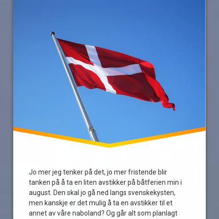
Læsø
Sæby
Skagen
Slottsskogen
Goes
Progressive
Sørlandet
Jo mer jeg tenker på det, jo mer fristende blir
tanken på å ta en liten avstikker på båtferien min i
august. Den skal jo gå ned langs svenskekysten,
men kanskje er det mulig å ta en avstikker til et
annet av våre naboland? Og går alt som planlagt