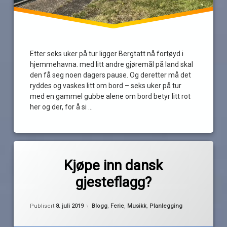
Etter seks uker på tur ligger Bergtatt nå fortøyd i
hjemmehavna. med litt andre gjøremål på land skal
den få seg noen dagers pause. Og deretter må det
ryddes og vaskes litt om bord – seks uker på tur
med en gammel gubbe alene om bord betyr litt rot
her og der, for å si …
Les
Merket
av
båtferie
Kjøpe inn dansk
Pequod
2019
gjesteflagg?
båtferien
danmark
Oppdatert
8. juli 2019
Kategorier:
Publisert
8. juli 2019
Blogg
,
Ferie
,
Musikk
,
Planlegging
festival
Göteborg