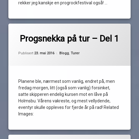
rekker jeg kanskje en progrockfestival også! …
Les
Merket
av
aunt
Progsnekka på tur – Del 1
Pequod
mary
bonus
Oppdatert
23. mai 2016
Kategorier:
Publisert
23. mai 2016
Blogg
,
Turer
festival
Holm
gård
Holmsbu
Planene ble, nærmest som vanlig, endret på, men
musikk
fredag morgen, litt (også som vanlig) forsinket,
satte skipperen endelig kursen mot en låve på
oscarsborg
Holmsbu. Vårens vakreste, og mest vellydende,
Ragnar
eventyr skulle oppleves for fjerde år på rad! Related
Haug
Images:
Sætre
We
Låve
Rock
Merket