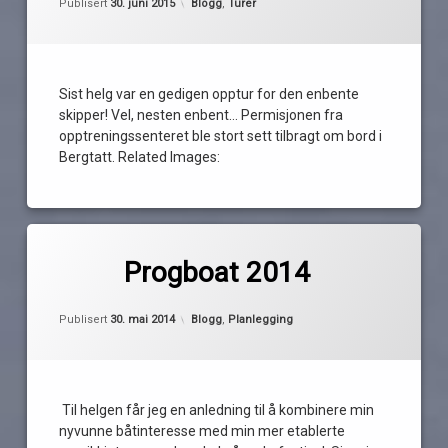
Kategorier:
Publisert
30. juni 2015
Blogg
,
Turer
rendezvouz
frivillige
point
fullt
The
Windmill
gjestehavn
Sist helg var en gedigen opptur for den enbente
tofte
oscarsborg
skipper! Vel, nesten enbent… Permisjonen fra
We
overnatting
opptreningssenteret ble stort sett tilbragt om bord i
Låve
storsand
Bergtatt. Related Images:
Rock
vakter
Merket
av
Adventure
Progboat 2014
Pequod
baatplassen
Oppdatert
28. mai 2014
festival
Kategorier:
Publisert
30. mai 2014
Blogg
,
Planlegging
Holm
gård
Holmsbu
Til helgen får jeg en anledning til å kombinere min
marinetraffic
nyvunne båtinteresse med min mer etablerte
musikk