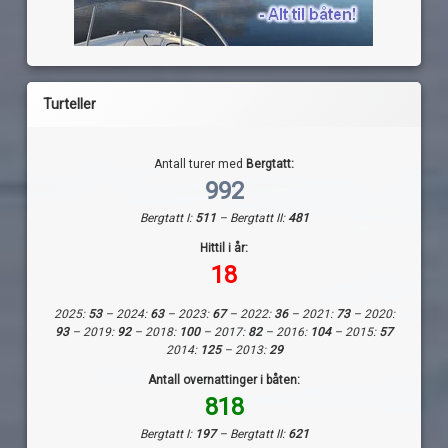
Turteller
Antall turer med
Bergtatt:
992
Bergtatt I:
511
– Bergtatt II:
481
Hittil i år:
18
2025:
53
– 2024:
63
– 2023:
67
– 2022:
36
– 2021:
73
– 2020:
93
– 2019:
92
– 2018:
100
– 2017:
82
– 2016:
104
– 2015:
57
2014:
125
– 2013:
29
Antall overnattinger i båten:
818
Bergtatt I:
197
– Bergtatt II:
621