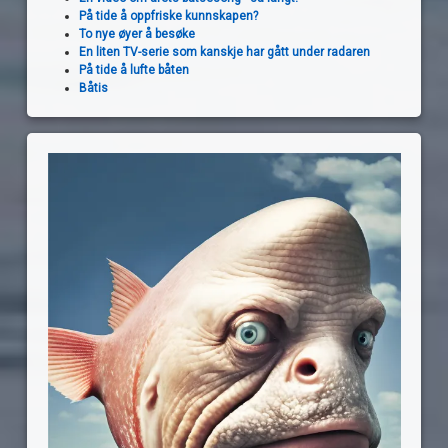
På tide å oppfriske kunnskapen?
To nye øyer å besøke
En liten TV-serie som kanskje har gått under radaren
På tide å lufte båten
Båtis