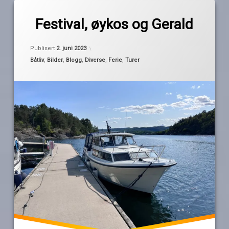
Merket
av
båtferie
Festival, øykos og Gerald
Pequod
båttur
festival
Publisert
2. juni 2023
gylteholmen
Kategorier:
Båtliv
,
Bilder
,
Blogg
,
Diverse
,
Ferie
,
Turer
Holmsbu
ranvikholmen
Sætre