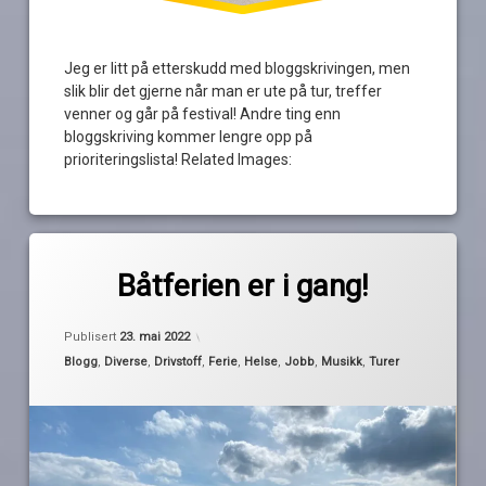
Jeg er litt på etterskudd med bloggskrivingen, men
slik blir det gjerne når man er ute på tur, treffer
venner og går på festival! Andre ting enn
bloggskriving kommer lengre opp på
prioriteringslista! Related Images:
Merket
av
båtferie
Båtferien er i gang!
Pequod
ferie
Oppdatert
23. mai 2022
festival
Publisert
23. mai 2022
gjemmekontor
Kategorier:
Blogg
,
Diverse
,
Drivstoff
,
Ferie
,
Helse
,
Jobb
,
Musikk
,
Turer
korona