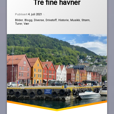
Tre fine havner
Pequod
bekkjarvik
Oppdatert
3. juli 2021
drivstoff
Publisert
4. juli 2021
festival
Kategorier:
Bilder
,
Blogg
,
Diverse
,
Drivstoff
,
Historie
,
Musikk
,
Strøm
,
Turer
,
Vær
haugesund
Hestmanden
jobbkollega
museum
platebutikk
prog
shabby
records
Skudeneshavn
smedasundet