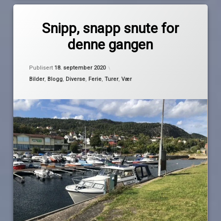
Merket
2
båtferie
kommentarer
Snipp, snapp snute for
til
denne gangen
Snipp,
båtferien
av
snapp
2020
Pequod
snute
Oppdatert
17. september 2020
for
Publisert
18. september 2020
festival
denne
Kategorier:
Bilder
,
Blogg
,
Diverse
,
Ferie
,
Turer
,
Vær
gangen
november
Sætre
Sekkefabrikken
sjarmøretappe
Slemmestad
tofte