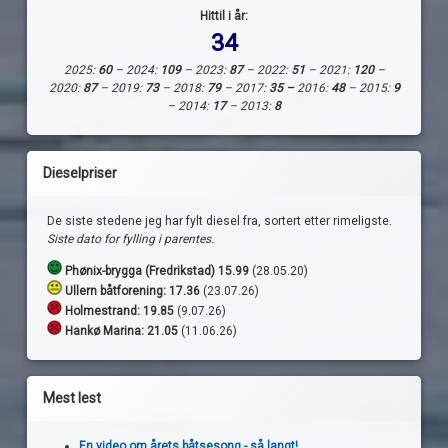
Hittil i år:
34
2025:
60
– 2024:
109
– 2023:
87
– 2022:
51
– 2021:
120
–
2020:
87
– 2019:
73
– 2018:
79
– 2017:
35 –
2016:
48
– 2015:
9
– 2014:
17
– 2013:
8
Dieselpriser
De siste stedene jeg har fylt diesel fra, sortert etter rimeligste.
Siste dato for fylling i parentes.
Phønix-brygga (Fredrikstad) 15.99
(28.05.20)
Ullern båtforening: 17.36
(23.07.26)
Holmestrand:
19.85
(9.07.26)
Hankø Marina: 21.05
(11.06.26)
Mest lest
En video om årets båtsesong - så langt!