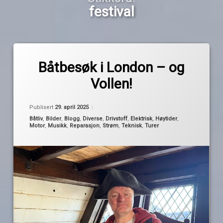
festival
Merket
av
bypåske
Båtbesøk i London – og
Pequod
diesel
Vollen!
diesellekkasje
festival
Oppdatert
29. april 2025
Publisert
29. april 2025
london
Kategorier:
Båtliv
,
Bilder
,
Blogg
,
Diverse
,
Drivstoff
,
Elektrisk
,
Høytider
,
Motor
,
Musikk
,
Reparasjon
,
Strøm
,
Teknisk
,
Turer
måkedritt
the
golden
hinde
vollen
We
Låve
Rock