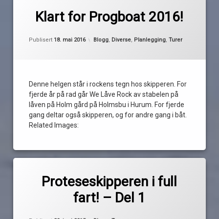
av
aunt
Klart for Progboat 2016!
Pequod
mary
d'accord
Oppdatert
18. mai 2016
Kategorier:
Publisert
18. mai 2016
Blogg
,
Diverse
,
Planlegging
,
Turer
festival
folkestad
rockeverksted
ghost
Denne helgen står i rockens tegn hos skipperen. For
community
fjerde år på rad går We Låve Rock av stabelen på
hasse
låven på Holm gård på Holmsbu i Hurum. For fjerde
fröberg
gang deltar også skipperen, og for andre gang i båt.
musical
Related Images:
companion
Holmsbu
Oslofjorden
Merket
prog
av
akustiske
Proteseskipperen i full
Pequod
progboat
2016
Båtplassen.no
fart! – Del 1
progressiv
drøbak
rock
festival