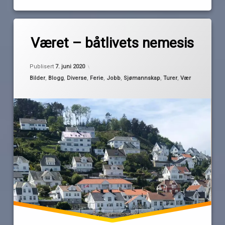
Merket
av
båtferie
Været – båtlivets nemesis
Pequod
bølger
Farsund
Publisert
7. juni 2020
jobbferie
Kategorier:
Bilder
,
Blogg
,
Diverse
,
Ferie
,
Jobb
,
Sjømannskap
,
Turer
,
Vær
laksewraps
Lista
mandal
Sørlandet
Sutnøy
Svinør
vær