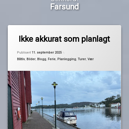
Farsund
Merket
av
endring
Ikke akkurat som planlagt
Pequod
Farsund
Oppdatert
11. september 2025
mandal
Publisert
11. september 2025
planer
Kategorier:
Båtliv
,
Bilder
,
Blogg
,
Ferie
,
Planlegging
,
Turer
,
Vær
sverige
vær