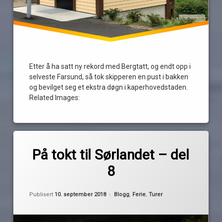
Etter å ha satt ny rekord med Bergtatt, og endt opp i
selveste Farsund, så tok skipperen en pust i bakken
og bevilget seg et ekstra døgn i kaperhovedstaden.
Related Images:
Merket
av
båtferie
På tokt til Sørlandet – del
Pequod
båtferie
8
2018
Farsund
Oppdatert
15. september 2018
Kategorier:
Publisert
10. september 2018
Blogg
,
Ferie
,
Turer
spangereid
spangereidskanalen