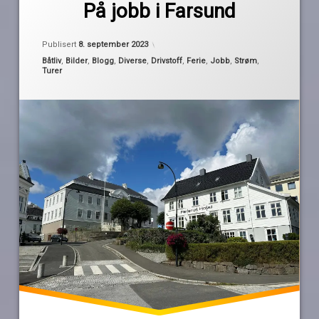
batteri
På jobb i Farsund
Pequod
den
danske
Publisert
8. september 2023
marine
Kategorier:
Båtliv
,
Bilder
,
Blogg
,
Diverse
,
Drivstoff
,
Ferie
,
Jobb
,
Strøm
,
Farsund
Turer
flekkefjord
Lista
nattjobbing
skattejakt
utladet
vrakjakt