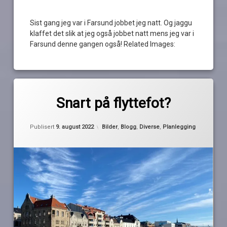
Sist gang jeg var i Farsund jobbet jeg natt. Og jaggu
klaffet det slik at jeg også jobbet natt mens jeg var i
Farsund denne gangen også! Related Images:
Merket
2
AFP
kommentarer
Snart på flyttefot?
til
Snart
Farsund
av
på
Kategorier:
Publisert
9. august 2022
Bilder
,
Blogg
,
Diverse
,
Planlegging
Pequod
flyttefot?
flytte
flytteplaner
flytting
fredrikstad
Grimstad