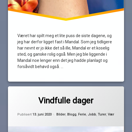
Været har spilt meg et lite puss de siste dagene, og
jeg har derfor ligget fast i Mandal. Som jeg tidligere
har nevnt er jo ikke det så ille, Mandal er et koselig
sted, og ganske rolig også. Men jeg ble liggende i
Mandal noe lenger enn det jeg hadde planlagt og
forsåvidt behøvd også. …
Les
Merket
av
Agnefest
Vindfulle dager
Pequod
Åpta
Oppdatert
13. juni 2020
Båly
Kategorier:
Publisert
13. juni 2020
Bilder
,
Blogg
,
Ferie
,
Jobb
,
Turer
,
Vær
båttur
Farestad