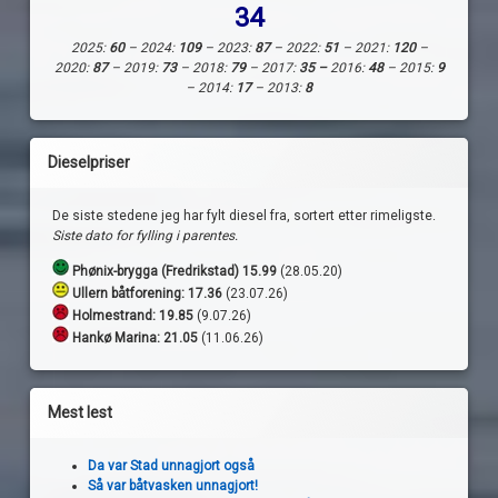
34
2025:
60
– 2024:
109
– 2023:
87
– 2022:
51
– 2021:
120
–
2020:
87
– 2019:
73
– 2018:
79
– 2017:
35 –
2016:
48
– 2015:
9
– 2014:
17
– 2013:
8
Dieselpriser
De siste stedene jeg har fylt diesel fra, sortert etter rimeligste.
Siste dato for fylling i parentes.
Phønix-brygga (Fredrikstad) 15.99
(28.05.20)
Ullern båtforening: 17.36
(23.07.26)
Holmestrand:
19.85
(9.07.26)
Hankø Marina: 21.05
(11.06.26)
Mest lest
Da var Stad unnagjort også
Så var båtvasken unnagjort!