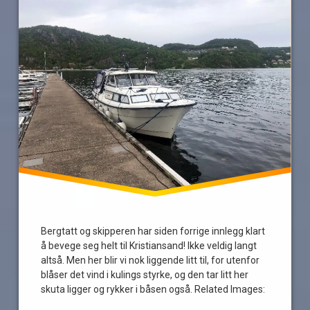
Farsund
jobbeferie
Lyngdal
mandal
Obama
spangereid
Tregde
Bergtatt og skipperen har siden forrige innlegg klart
å bevege seg helt til Kristiansand! Ikke veldig langt
altså. Men her blir vi nok liggende litt til, for utenfor
blåser det vind i kulings styrke, og den tar litt her
skuta ligger og rykker i båsen også. Related Images: