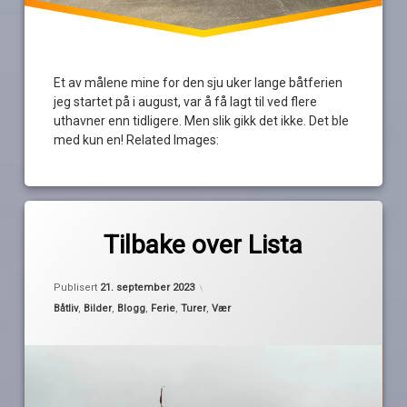
Et av målene mine for den sju uker lange båtferien
jeg startet på i august, var å få lagt til ved flere
uthavner enn tidligere. Men slik gikk det ikke. Det ble
med kun en! Related Images:
Merket
av
Eidekanalen
Tilbake over Lista
Pequod
Farsund
Hidra
Publisert
21. september 2023
Lista
Kategorier:
Båtliv
,
Bilder
,
Blogg
,
Ferie
,
Turer
,
Vær
Rasvåg
Sargo
tåke
valg