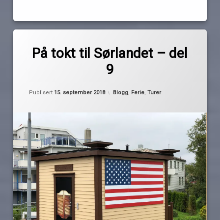
Les
Merket
av
Americana
På tokt til Sørlandet – del
Pequod
båtferie
9
båtferien
2018
Kategorier:
Publisert
15. september 2018
Blogg
,
Ferie
,
Turer
Brooklyn
Square
Farsund
Lista
Trunken
USA
Vanse