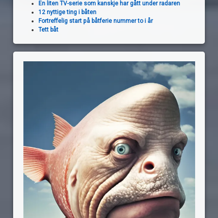
En liten TV-serie som kanskje har gått under radaren
12 nyttige ting i båten
Fortreffelig start på båtferie nummer to i år
Tett båt