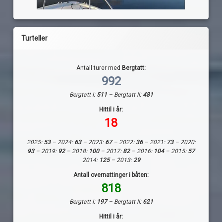
Turteller
Antall turer med
Bergtatt:
992
Bergtatt I:
511
– Bergtatt II:
481
Hittil i år:
18
2025:
53
– 2024:
63
– 2023:
67
– 2022:
36
– 2021:
73
– 2020:
93
– 2019:
92
– 2018:
100
– 2017:
82
– 2016:
104
– 2015:
57
2014:
125
– 2013:
29
Antall overnattinger i båten:
818
Bergtatt I:
197
– Bergtatt II:
621
Hittil i år: