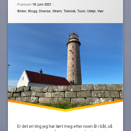
Oppdatert
18. juni 2021
Farsund
Publisert
18. juni 2021
framvaren
Kategorier:
Bilder
,
Blogg
,
Diverse
,
Strøm
,
Teknisk
,
Turer
,
Utstyr
,
Vær
lading
Lista
roadtrip
Vanse
Er det en ting jeg har lært meg etter noen år i båt, så