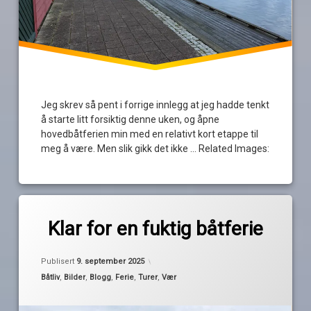
Jeg skrev så pent i forrige innlegg at jeg hadde tenkt
å starte litt forsiktig denne uken, og åpne
hovedbåtferien min med en relativt kort etappe til
meg å være. Men slik gikk det ikke … Related Images:
Merket
av
båtferie
Klar for en fuktig båtferie
Pequod
Farsund
flekkefjord
Publisert
9. september 2025
Hidra
Kategorier:
Båtliv
,
Bilder
,
Blogg
,
Ferie
,
Turer
,
Vær
Jæren