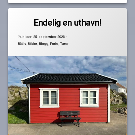
Merket
av
Båly
Endelig en uthavn!
Pequod
Farsund
Oppdatert
25. september 2023
mandal
Publisert
25. september 2023
omveier
Kategorier:
Båtliv
,
Bilder
,
Blogg
,
Ferie
,
Turer
sælør
turrapport
uthavn