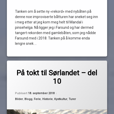
Tanken om å sette ny «rekord» med nybåten på
denne noe improviserte båtturen har sneket seg inn
i meg etter at jeg kom meg helt til Mandal i
pinsehelga. Nå ligger jeg i Farsund og har dermed
tangert rekorden med gamlebåten, som jeg nådde
Farsund med i 2018. Tanken på å komme enda
lengre snek …
Les
Merket
av
båtferie
På tokt til Sørlandet – del
Pequod
båtferien
10
2018
Farsund
Oppdatert
19. september 2018
Publisert
18. september 2018
kapertiden
Kategorier:
Bilder
,
Blogg
,
Ferie
,
Historie
,
Kystkultur
,
Turer
mandal
Sørlandet