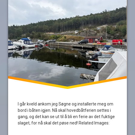
Lista
mandal
øspøs
regnvær
turer
ut
på
tur
aldri
sur
I går kveld ankom jeg Søgne og installerte meg om
bord i båten igjen. Nå skal hovedbåtferien settes i
gang, og det kan se ut til å bli en ferie av det fuktige
slaget, for nå skal det pøse ned! Related Images: