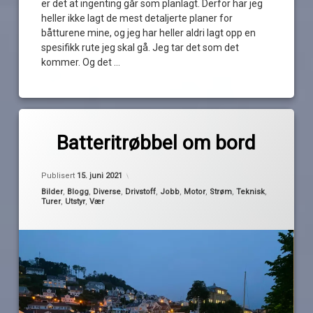
er det at ingenting går som planlagt. Derfor har jeg
heller ikke lagt de mest detaljerte planer for
båtturene mine, og jeg har heller aldri lagt opp en
spesifikk rute jeg skal gå. Jeg tar det som det
kommer. Og det …
Les
Merket
av
batterilader
Batteritrøbbel om bord
Pequod
batteritester
Oppdatert
15. juni 2021
drivstoff
Publisert
15. juni 2021
Farsund
Kategorier:
Bilder
,
Blogg
,
Diverse
,
Drivstoff
,
Jobb
,
Motor
,
Strøm
,
Teknisk
,
Turer
,
Utstyr
,
Vær
lader
multimeter
strøm